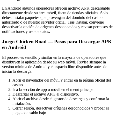
En Android algunos operadores ofrecen archivo APK descargable
directamente desde su área móvil, fuera de tiendas oficiales. Solo
debes instalar paquetes que provengan del dominio del casino
autorizado o de nuestro servidor oficial. Tras instalar, conviene
desactivar la opción de orígenes desconocidos y revisar permisos de
notificaciones y uso de datos.
Juego Chicken Road — Pasos para Descargar APK
en Android
El proceso es sencillo y similar en la mayoría de operadores que
distribuyen la aplicación desde su web móvil. Revisa siempre la
versión mínima de Android y el espacio libre disponible antes de
iniciar la descarga.
Abrir el navegador del móvil y entrar en la página oficial del
casino.
Ir a la sección de app o móvil en el menú principal.
Descargar el archivo APK al dispositivo.
Abrir el archivo desde el gestor de descargas y confirmar la
instalación.
Cerrar sesión, desactivar orígenes desconocidos y probar el
juego con saldo bajo.