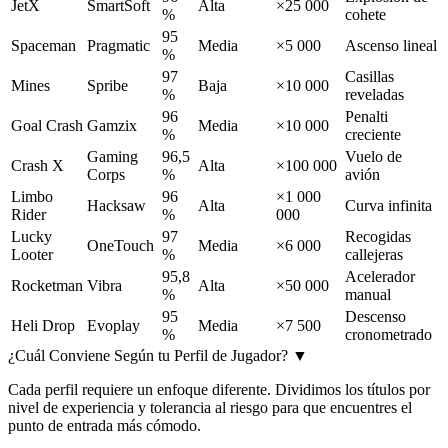
JetX
SmartSoft
Alta
×25 000
%
cohete
95
Spaceman
Pragmatic
Media
×5 000
Ascenso lineal
%
97
Casillas
Mines
Spribe
Baja
×10 000
%
reveladas
96
Penalti
Goal Crash
Gamzix
Media
×10 000
%
creciente
Gaming
96,5
Vuelo de
Crash X
Alta
×100 000
Corps
%
avión
Limbo
96
×1 000
Hacksaw
Alta
Curva infinita
Rider
%
000
Lucky
97
Recogidas
OneTouch
Media
×6 000
Looter
%
callejeras
95,8
Acelerador
Rocketman
Vibra
Alta
×50 000
%
manual
95
Descenso
Heli Drop
Evoplay
Media
×7 500
%
cronometrado
¿Cuál Conviene Según tu Perfil de Jugador?
▼
Cada perfil requiere un enfoque diferente. Dividimos los títulos por
nivel de experiencia y tolerancia al riesgo para que encuentres el
punto de entrada más cómodo.