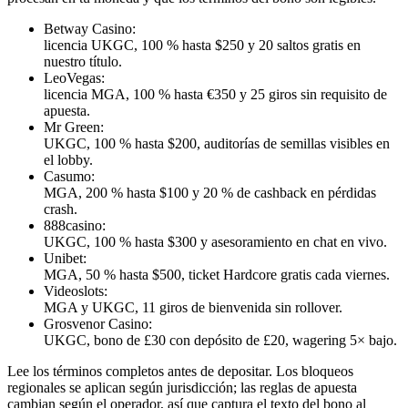
Betway Casino:
licencia UKGC, 100 % hasta $250 y 20 saltos gratis en
nuestro título.
LeoVegas:
licencia MGA, 100 % hasta €350 y 25 giros sin requisito de
apuesta.
Mr Green:
UKGC, 100 % hasta $200, auditorías de semillas visibles en
el lobby.
Casumo:
MGA, 200 % hasta $100 y 20 % de cashback en pérdidas
crash.
888casino:
UKGC, 100 % hasta $300 y asesoramiento en chat en vivo.
Unibet:
MGA, 50 % hasta $500, ticket Hardcore gratis cada viernes.
Videoslots:
MGA y UKGC, 11 giros de bienvenida sin rollover.
Grosvenor Casino:
UKGC, bono de £30 con depósito de £20, wagering 5× bajo.
Lee los términos completos antes de depositar. Los bloqueos
regionales se aplican según jurisdicción; las reglas de apuesta
cambian según el operador, así que captura el texto del bono al