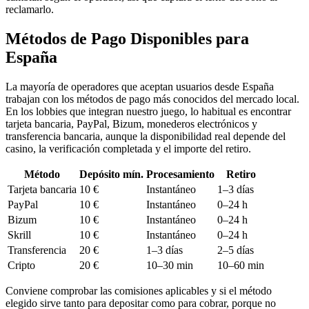
reclamarlo.
Métodos de Pago Disponibles para
España
La mayoría de operadores que aceptan usuarios desde España
trabajan con los métodos de pago más conocidos del mercado local.
En los lobbies que integran nuestro juego, lo habitual es encontrar
tarjeta bancaria, PayPal, Bizum, monederos electrónicos y
transferencia bancaria, aunque la disponibilidad real depende del
casino, la verificación completada y el importe del retiro.
Método
Depósito mín.
Procesamiento
Retiro
Tarjeta bancaria
10 €
Instantáneo
1–3 días
PayPal
10 €
Instantáneo
0–24 h
Bizum
10 €
Instantáneo
0–24 h
Skrill
10 €
Instantáneo
0–24 h
Transferencia
20 €
1–3 días
2–5 días
Cripto
20 €
10–30 min
10–60 min
Conviene comprobar las comisiones aplicables y si el método
elegido sirve tanto para depositar como para cobrar, porque no