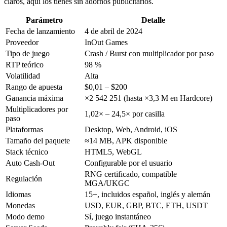
claros, aquí los tienes sin adornos publicitarios.
Parámetro
Detalle
Fecha de lanzamiento
4 de abril de 2024
Proveedor
InOut Games
Tipo de juego
Crash / Burst con multiplicador por paso
RTP teórico
98 %
Volatilidad
Alta
Rango de apuesta
$0,01 – $200
Ganancia máxima
×2 542 251 (hasta ×3,3 M en Hardcore)
Multiplicadores por
1,02× – 24,5× por casilla
paso
Plataformas
Desktop, Web, Android, iOS
Tamaño del paquete
≈14 MB, APK disponible
Stack técnico
HTML5, WebGL
Auto Cash-Out
Configurable por el usuario
RNG certificado, compatible
Regulación
MGA/UKGC
Idiomas
15+, incluidos español, inglés y alemán
Monedas
USD, EUR, GBP, BTC, ETH, USDT
Modo demo
Sí, juego instantáneo