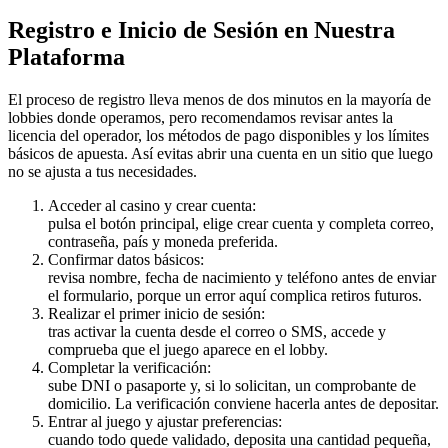
Registro e Inicio de Sesión en Nuestra
Plataforma
El proceso de registro lleva menos de dos minutos en la mayoría de
lobbies donde operamos, pero recomendamos revisar antes la
licencia del operador, los métodos de pago disponibles y los límites
básicos de apuesta. Así evitas abrir una cuenta en un sitio que luego
no se ajusta a tus necesidades.
Acceder al casino y crear cuenta:
pulsa el botón principal, elige crear cuenta y completa correo,
contraseña, país y moneda preferida.
Confirmar datos básicos:
revisa nombre, fecha de nacimiento y teléfono antes de enviar
el formulario, porque un error aquí complica retiros futuros.
Realizar el primer inicio de sesión:
tras activar la cuenta desde el correo o SMS, accede y
comprueba que el juego aparece en el lobby.
Completar la verificación:
sube DNI o pasaporte y, si lo solicitan, un comprobante de
domicilio. La verificación conviene hacerla antes de depositar.
Entrar al juego y ajustar preferencias:
cuando todo quede validado, deposita una cantidad pequeña,