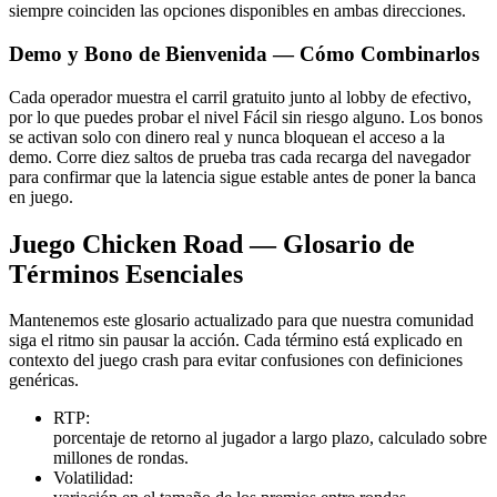
siempre coinciden las opciones disponibles en ambas direcciones.
Demo y Bono de Bienvenida — Cómo Combinarlos
Cada operador muestra el carril gratuito junto al lobby de efectivo,
por lo que puedes probar el nivel Fácil sin riesgo alguno. Los bonos
se activan solo con dinero real y nunca bloquean el acceso a la
demo. Corre diez saltos de prueba tras cada recarga del navegador
para confirmar que la latencia sigue estable antes de poner la banca
en juego.
Juego Chicken Road — Glosario de
Términos Esenciales
Mantenemos este glosario actualizado para que nuestra comunidad
siga el ritmo sin pausar la acción. Cada término está explicado en
contexto del juego crash para evitar confusiones con definiciones
genéricas.
RTP:
porcentaje de retorno al jugador a largo plazo, calculado sobre
millones de rondas.
Volatilidad: