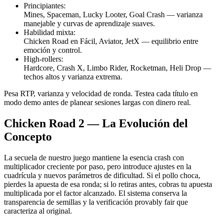
Principiantes:
Mines, Spaceman, Lucky Looter, Goal Crash — varianza
manejable y curvas de aprendizaje suaves.
Habilidad mixta:
Chicken Road en Fácil, Aviator, JetX — equilibrio entre
emoción y control.
High-rollers:
Hardcore, Crash X, Limbo Rider, Rocketman, Heli Drop —
techos altos y varianza extrema.
Pesa RTP, varianza y velocidad de ronda. Testea cada título en
modo demo antes de planear sesiones largas con dinero real.
Chicken Road 2 — La Evolución del
Concepto
La secuela de nuestro juego mantiene la esencia crash con
multiplicador creciente por paso, pero introduce ajustes en la
cuadrícula y nuevos parámetros de dificultad. Si el pollo choca,
pierdes la apuesta de esa ronda; si lo retiras antes, cobras tu apuesta
multiplicada por el factor alcanzado. El sistema conserva la
transparencia de semillas y la verificación provably fair que
caracteriza al original.