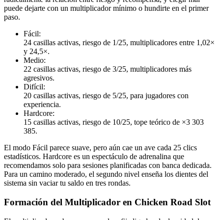
puede dejarte con un multiplicador mínimo o hundirte en el primer
paso.
Fácil:
24 casillas activas, riesgo de 1/25, multiplicadores entre 1,02×
y 24,5×.
Medio:
22 casillas activas, riesgo de 3/25, multiplicadores más
agresivos.
Difícil:
20 casillas activas, riesgo de 5/25, para jugadores con
experiencia.
Hardcore:
15 casillas activas, riesgo de 10/25, tope teórico de ×3 303
385.
El modo Fácil parece suave, pero aún cae un ave cada 25 clics
estadísticos. Hardcore es un espectáculo de adrenalina que
recomendamos solo para sesiones planificadas con banca dedicada.
Para un camino moderado, el segundo nivel enseña los dientes del
sistema sin vaciar tu saldo en tres rondas.
Formación del Multiplicador en Chicken Road Slot