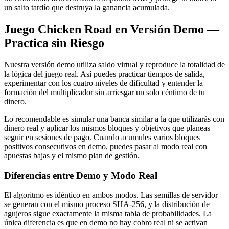
un salto tardío que destruya la ganancia acumulada.
Juego Chicken Road en Versión Demo —
Practica sin Riesgo
Nuestra versión demo utiliza saldo virtual y reproduce la totalidad de
la lógica del juego real. Así puedes practicar tiempos de salida,
experimentar con los cuatro niveles de dificultad y entender la
formación del multiplicador sin arriesgar un solo céntimo de tu
dinero.
Lo recomendable es simular una banca similar a la que utilizarás con
dinero real y aplicar los mismos bloques y objetivos que planeas
seguir en sesiones de pago. Cuando acumules varios bloques
positivos consecutivos en demo, puedes pasar al modo real con
apuestas bajas y el mismo plan de gestión.
Diferencias entre Demo y Modo Real
El algoritmo es idéntico en ambos modos. Las semillas de servidor
se generan con el mismo proceso SHA-256, y la distribución de
agujeros sigue exactamente la misma tabla de probabilidades. La
única diferencia es que en demo no hay cobro real ni se activan