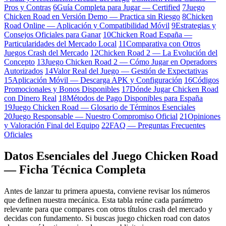
Pros y Contras
6
Guía Completa para Jugar — Certified
7
Juego
Chicken Road en Versión Demo — Practica sin Riesgo
8
Chicken
Road Online — Aplicación y Compatibilidad Móvil
9
Estrategias y
Consejos Oficiales para Ganar
10
Chicken Road España —
Particularidades del Mercado Local
11
Comparativa con Otros
Juegos Crash del Mercado
12
Chicken Road 2 — La Evolución del
Concepto
13
Juego Chicken Road 2 — Cómo Jugar en Operadores
Autorizados
14
Valor Real del Juego — Gestión de Expectativas
15
Aplicación Móvil — Descarga APK y Configuración
16
Códigos
Promocionales y Bonos Disponibles
17
Dónde Jugar Chicken Road
con Dinero Real
18
Métodos de Pago Disponibles para España
19
Juego Chicken Road — Glosario de Términos Esenciales
20
Juego Responsable — Nuestro Compromiso Oficial
21
Opiniones
y Valoración Final del Equipo
22
FAQ — Preguntas Frecuentes
Oficiales
Datos Esenciales del Juego Chicken Road
— Ficha Técnica Completa
Antes de lanzar tu primera apuesta, conviene revisar los números
que definen nuestra mecánica. Esta tabla reúne cada parámetro
relevante para que compares con otros títulos crash del mercado y
decidas con fundamento. Si buscas juego chicken road con datos