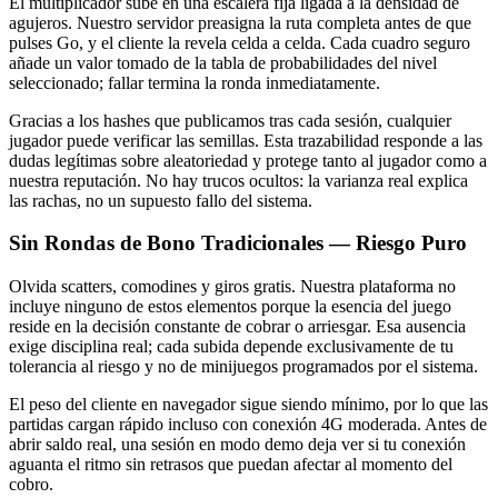
El multiplicador sube en una escalera fija ligada a la densidad de
agujeros. Nuestro servidor preasigna la ruta completa antes de que
pulses Go, y el cliente la revela celda a celda. Cada cuadro seguro
añade un valor tomado de la tabla de probabilidades del nivel
seleccionado; fallar termina la ronda inmediatamente.
Gracias a los hashes que publicamos tras cada sesión, cualquier
jugador puede verificar las semillas. Esta trazabilidad responde a las
dudas legítimas sobre aleatoriedad y protege tanto al jugador como a
nuestra reputación. No hay trucos ocultos: la varianza real explica
las rachas, no un supuesto fallo del sistema.
Sin Rondas de Bono Tradicionales — Riesgo Puro
Olvida scatters, comodines y giros gratis. Nuestra plataforma no
incluye ninguno de estos elementos porque la esencia del juego
reside en la decisión constante de cobrar o arriesgar. Esa ausencia
exige disciplina real; cada subida depende exclusivamente de tu
tolerancia al riesgo y no de minijuegos programados por el sistema.
El peso del cliente en navegador sigue siendo mínimo, por lo que las
partidas cargan rápido incluso con conexión 4G moderada. Antes de
abrir saldo real, una sesión en modo demo deja ver si tu conexión
aguanta el ritmo sin retrasos que puedan afectar al momento del
cobro.