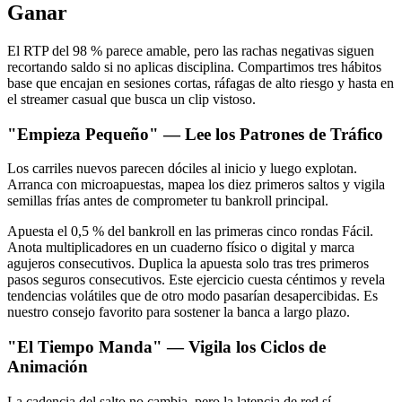
Ganar
El RTP del 98 % parece amable, pero las rachas negativas siguen
recortando saldo si no aplicas disciplina. Compartimos tres hábitos
base que encajan en sesiones cortas, ráfagas de alto riesgo y hasta en
el streamer casual que busca un clip vistoso.
"Empieza Pequeño" — Lee los Patrones de Tráfico
Los carriles nuevos parecen dóciles al inicio y luego explotan.
Arranca con microapuestas, mapea los diez primeros saltos y vigila
semillas frías antes de comprometer tu bankroll principal.
Apuesta el 0,5 % del bankroll en las primeras cinco rondas Fácil.
Anota multiplicadores en un cuaderno físico o digital y marca
agujeros consecutivos. Duplica la apuesta solo tras tres primeros
pasos seguros consecutivos. Este ejercicio cuesta céntimos y revela
tendencias volátiles que de otro modo pasarían desapercibidas. Es
nuestro consejo favorito para sostener la banca a largo plazo.
"El Tiempo Manda" — Vigila los Ciclos de
Animación
La cadencia del salto no cambia, pero la latencia de red sí.