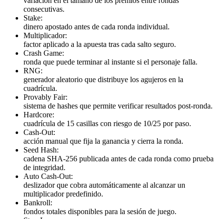
variación en el tamaño de los premios entre rondas
consecutivas.
Stake:
dinero apostado antes de cada ronda individual.
Multiplicador:
factor aplicado a la apuesta tras cada salto seguro.
Crash Game:
ronda que puede terminar al instante si el personaje falla.
RNG:
generador aleatorio que distribuye los agujeros en la
cuadrícula.
Provably Fair:
sistema de hashes que permite verificar resultados post-ronda.
Hardcore:
cuadrícula de 15 casillas con riesgo de 10/25 por paso.
Cash-Out:
acción manual que fija la ganancia y cierra la ronda.
Seed Hash:
cadena SHA-256 publicada antes de cada ronda como prueba
de integridad.
Auto Cash-Out:
deslizador que cobra automáticamente al alcanzar un
multiplicador predefinido.
Bankroll:
fondos totales disponibles para la sesión de juego.