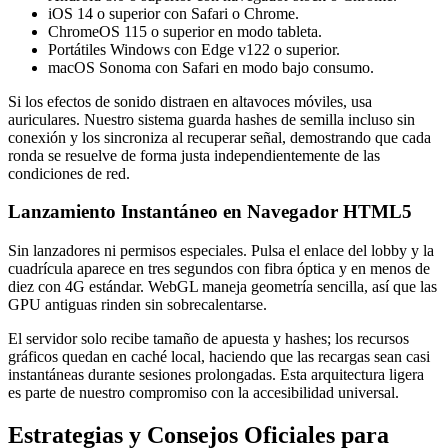
iOS 14 o superior con Safari o Chrome.
ChromeOS 115 o superior en modo tableta.
Portátiles Windows con Edge v122 o superior.
macOS Sonoma con Safari en modo bajo consumo.
Si los efectos de sonido distraen en altavoces móviles, usa
auriculares. Nuestro sistema guarda hashes de semilla incluso sin
conexión y los sincroniza al recuperar señal, demostrando que cada
ronda se resuelve de forma justa independientemente de las
condiciones de red.
Lanzamiento Instantáneo en Navegador HTML5
Sin lanzadores ni permisos especiales. Pulsa el enlace del lobby y la
cuadrícula aparece en tres segundos con fibra óptica y en menos de
diez con 4G estándar. WebGL maneja geometría sencilla, así que las
GPU antiguas rinden sin sobrecalentarse.
El servidor solo recibe tamaño de apuesta y hashes; los recursos
gráficos quedan en caché local, haciendo que las recargas sean casi
instantáneas durante sesiones prolongadas. Esta arquitectura ligera
es parte de nuestro compromiso con la accesibilidad universal.
Estrategias y Consejos Oficiales para