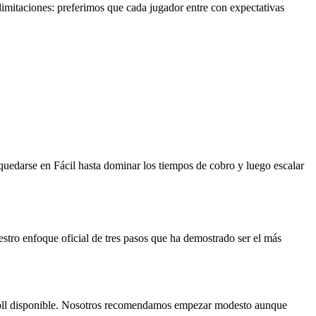
limitaciones: preferimos que cada jugador entre con expectativas
 quedarse en Fácil hasta dominar los tiempos de cobro y luego escalar
stro enfoque oficial de tres pasos que ha demostrado ser el más
nkroll disponible. Nosotros recomendamos empezar modesto aunque