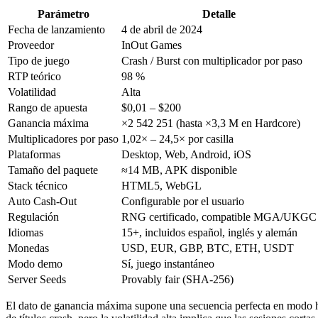
Parámetro
Detalle
Fecha de lanzamiento
4 de abril de 2024
Proveedor
InOut Games
Tipo de juego
Crash / Burst con multiplicador por paso
RTP teórico
98 %
Volatilidad
Alta
Rango de apuesta
$0,01 – $200
Ganancia máxima
×2 542 251 (hasta ×3,3 M en Hardcore)
Multiplicadores por paso
1,02× – 24,5× por casilla
Plataformas
Desktop, Web, Android, iOS
Tamaño del paquete
≈14 MB, APK disponible
Stack técnico
HTML5, WebGL
Auto Cash-Out
Configurable por el usuario
Regulación
RNG certificado, compatible MGA/UKGC
Idiomas
15+, incluidos español, inglés y alemán
Monedas
USD, EUR, GBP, BTC, ETH, USDT
Modo demo
Sí, juego instantáneo
Server Seeds
Provably fair (SHA-256)
El dato de ganancia máxima supone una secuencia perfecta en modo ha