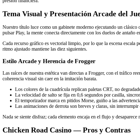
presión financiera.
Tema Visual y Presentación Arcade del Ju
Nuestro título luce como un gabinete moderno ejecutando un clásico olv
pulsar Play, la mente conecta directamente con los duelos de antaño e
Cada recurso gráfico es vectorial limpio, por lo que la escena escala
ritmo ajustado mantiene las diez siguientes.
Estilo Arcade y Herencia de Frogger
Las raíces de nuestra estética van directas a Frogger, con el tráfico 
coherencia visual sin caer en la imitación barata.
Los colores de la cuadrícula replican paletas CRT, no degradados
La velocidad de salto se fija en 0,6 segundos por casilla, sincro
El temporizador marca en pitidos Morse, guiño a las advertenci
Las animaciones de derrota son breves y claras, sin interrumpir 
Nada se siente disfraz; cada elemento encaja en el flujo y desaparece 
Chicken Road Casino — Pros y Contras