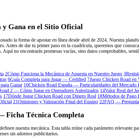
y Gana en el Sitio Oficial
ionado la forma de apostar en línea desde abril de 2024. Nuestra platafo
s. Antes de dar tu primer paso en la cuadrícula, queremos que conozcas
a. Aquí no encontrarás promesas vacías, sino datos comprobables, semil
ta
2
Cómo Funciona la Mecánica de Apuesta en Nuestro Juego
3
Regist
ras
6
Guía Completa para Jugar — Certified
7
Juego Chicken Road en 
s para Ganar
10
Chicken Road España — Particularidades del Mercado 
Road 2 — Cómo Jugar en Operadores Autorizados
14
Valor Real del J
s
17
Dónde Jugar Chicken Road con Dinero Real
18
Métodos de Pago D
ficial
21
Opiniones y Valoración Final del Equipo
22
FAQ — Preguntas 
 — Ficha Técnica Completa
 definen nuestra mecánica. Esta tabla reúne cada parámetro relevante pa
enes sin adornos publicitarios.