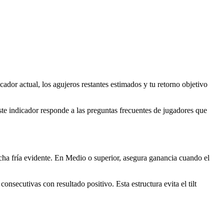
ador actual, los agujeros restantes estimados y tu retorno objetivo
Este indicador responde a las preguntas frecuentes de jugadores que
ha fría evidente. En Medio o superior, asegura ganancia cuando el
nsecutivas con resultado positivo. Esta estructura evita el tilt