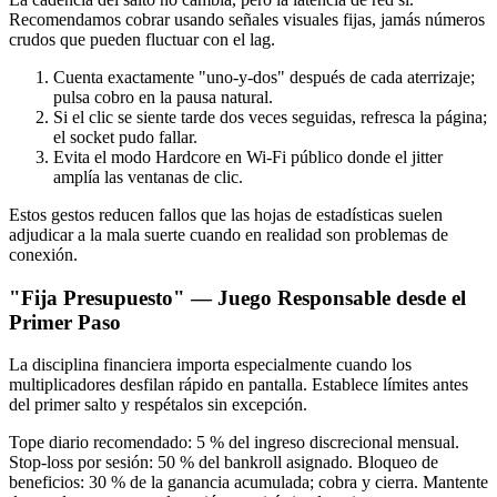
Recomendamos cobrar usando señales visuales fijas, jamás números
crudos que pueden fluctuar con el lag.
Cuenta exactamente "uno-y-dos" después de cada aterrizaje;
pulsa cobro en la pausa natural.
Si el clic se siente tarde dos veces seguidas, refresca la página;
el socket pudo fallar.
Evita el modo Hardcore en Wi-Fi público donde el jitter
amplía las ventanas de clic.
Estos gestos reducen fallos que las hojas de estadísticas suelen
adjudicar a la mala suerte cuando en realidad son problemas de
conexión.
"Fija Presupuesto" — Juego Responsable desde el
Primer Paso
La disciplina financiera importa especialmente cuando los
multiplicadores desfilan rápido en pantalla. Establece límites antes
del primer salto y respétalos sin excepción.
Tope diario recomendado: 5 % del ingreso discrecional mensual.
Stop-loss por sesión: 50 % del bankroll asignado. Bloqueo de
beneficios: 30 % de la ganancia acumulada; cobra y cierra. Mantente