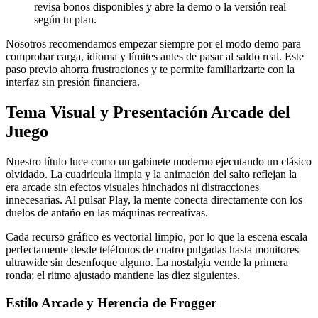
revisa bonos disponibles y abre la demo o la versión real
según tu plan.
Nosotros recomendamos empezar siempre por el modo demo para
comprobar carga, idioma y límites antes de pasar al saldo real. Este
paso previo ahorra frustraciones y te permite familiarizarte con la
interfaz sin presión financiera.
Tema Visual y Presentación Arcade del
Juego
Nuestro título luce como un gabinete moderno ejecutando un clásico
olvidado. La cuadrícula limpia y la animación del salto reflejan la
era arcade sin efectos visuales hinchados ni distracciones
innecesarias. Al pulsar Play, la mente conecta directamente con los
duelos de antaño en las máquinas recreativas.
Cada recurso gráfico es vectorial limpio, por lo que la escena escala
perfectamente desde teléfonos de cuatro pulgadas hasta monitores
ultrawide sin desenfoque alguno. La nostalgia vende la primera
ronda; el ritmo ajustado mantiene las diez siguientes.
Estilo Arcade y Herencia de Frogger