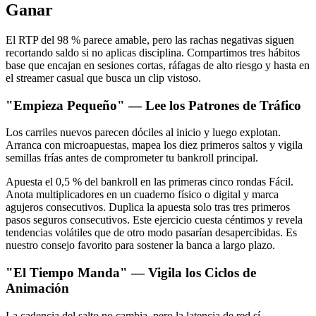
Ganar
El RTP del 98 % parece amable, pero las rachas negativas siguen
recortando saldo si no aplicas disciplina. Compartimos tres hábitos
base que encajan en sesiones cortas, ráfagas de alto riesgo y hasta en
el streamer casual que busca un clip vistoso.
"Empieza Pequeño" — Lee los Patrones de Tráfico
Los carriles nuevos parecen dóciles al inicio y luego explotan.
Arranca con microapuestas, mapea los diez primeros saltos y vigila
semillas frías antes de comprometer tu bankroll principal.
Apuesta el 0,5 % del bankroll en las primeras cinco rondas Fácil.
Anota multiplicadores en un cuaderno físico o digital y marca
agujeros consecutivos. Duplica la apuesta solo tras tres primeros
pasos seguros consecutivos. Este ejercicio cuesta céntimos y revela
tendencias volátiles que de otro modo pasarían desapercibidas. Es
nuestro consejo favorito para sostener la banca a largo plazo.
"El Tiempo Manda" — Vigila los Ciclos de
Animación
La cadencia del salto no cambia, pero la latencia de red sí.