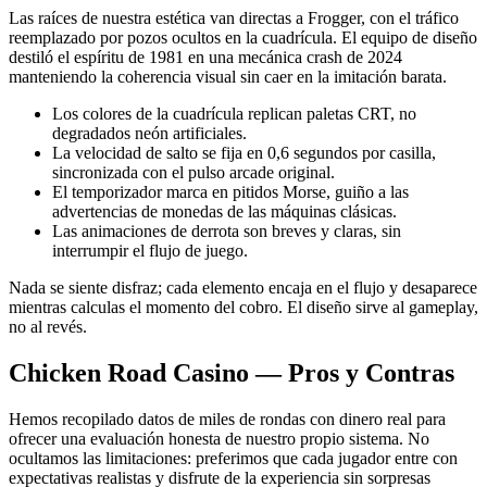
Las raíces de nuestra estética van directas a Frogger, con el tráfico
reemplazado por pozos ocultos en la cuadrícula. El equipo de diseño
destiló el espíritu de 1981 en una mecánica crash de 2024
manteniendo la coherencia visual sin caer en la imitación barata.
Los colores de la cuadrícula replican paletas CRT, no
degradados neón artificiales.
La velocidad de salto se fija en 0,6 segundos por casilla,
sincronizada con el pulso arcade original.
El temporizador marca en pitidos Morse, guiño a las
advertencias de monedas de las máquinas clásicas.
Las animaciones de derrota son breves y claras, sin
interrumpir el flujo de juego.
Nada se siente disfraz; cada elemento encaja en el flujo y desaparece
mientras calculas el momento del cobro. El diseño sirve al gameplay,
no al revés.
Chicken Road Casino — Pros y Contras
Hemos recopilado datos de miles de rondas con dinero real para
ofrecer una evaluación honesta de nuestro propio sistema. No
ocultamos las limitaciones: preferimos que cada jugador entre con
expectativas realistas y disfrute de la experiencia sin sorpresas