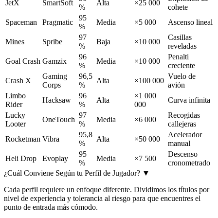
JetX
SmartSoft
Alta
×25 000
%
cohete
95
Spaceman
Pragmatic
Media
×5 000
Ascenso lineal
%
97
Casillas
Mines
Spribe
Baja
×10 000
%
reveladas
96
Penalti
Goal Crash
Gamzix
Media
×10 000
%
creciente
Gaming
96,5
Vuelo de
Crash X
Alta
×100 000
Corps
%
avión
Limbo
96
×1 000
Hacksaw
Alta
Curva infinita
Rider
%
000
Lucky
97
Recogidas
OneTouch
Media
×6 000
Looter
%
callejeras
95,8
Acelerador
Rocketman
Vibra
Alta
×50 000
%
manual
95
Descenso
Heli Drop
Evoplay
Media
×7 500
%
cronometrado
¿Cuál Conviene Según tu Perfil de Jugador?
▼
Cada perfil requiere un enfoque diferente. Dividimos los títulos por
nivel de experiencia y tolerancia al riesgo para que encuentres el
punto de entrada más cómodo.