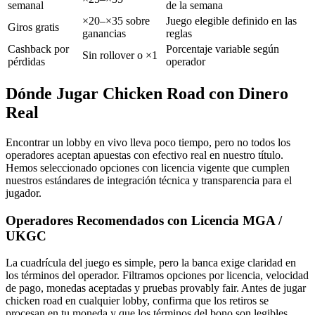
semanal
de la semana
×20–×35 sobre
Juego elegible definido en las
Giros gratis
ganancias
reglas
Cashback por
Porcentaje variable según
Sin rollover o ×1
pérdidas
operador
Dónde Jugar Chicken Road con Dinero
Real
Encontrar un lobby en vivo lleva poco tiempo, pero no todos los
operadores aceptan apuestas con efectivo real en nuestro título.
Hemos seleccionado opciones con licencia vigente que cumplen
nuestros estándares de integración técnica y transparencia para el
jugador.
Operadores Recomendados con Licencia MGA /
UKGC
La cuadrícula del juego es simple, pero la banca exige claridad en
los términos del operador. Filtramos opciones por licencia, velocidad
de pago, monedas aceptadas y pruebas provably fair. Antes de jugar
chicken road en cualquier lobby, confirma que los retiros se
procesan en tu moneda y que los términos del bono son legibles.