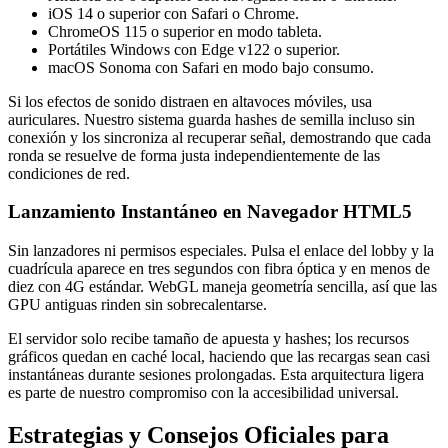
iOS 14 o superior con Safari o Chrome.
ChromeOS 115 o superior en modo tableta.
Portátiles Windows con Edge v122 o superior.
macOS Sonoma con Safari en modo bajo consumo.
Si los efectos de sonido distraen en altavoces móviles, usa
auriculares. Nuestro sistema guarda hashes de semilla incluso sin
conexión y los sincroniza al recuperar señal, demostrando que cada
ronda se resuelve de forma justa independientemente de las
condiciones de red.
Lanzamiento Instantáneo en Navegador HTML5
Sin lanzadores ni permisos especiales. Pulsa el enlace del lobby y la
cuadrícula aparece en tres segundos con fibra óptica y en menos de
diez con 4G estándar. WebGL maneja geometría sencilla, así que las
GPU antiguas rinden sin sobrecalentarse.
El servidor solo recibe tamaño de apuesta y hashes; los recursos
gráficos quedan en caché local, haciendo que las recargas sean casi
instantáneas durante sesiones prolongadas. Esta arquitectura ligera
es parte de nuestro compromiso con la accesibilidad universal.
Estrategias y Consejos Oficiales para