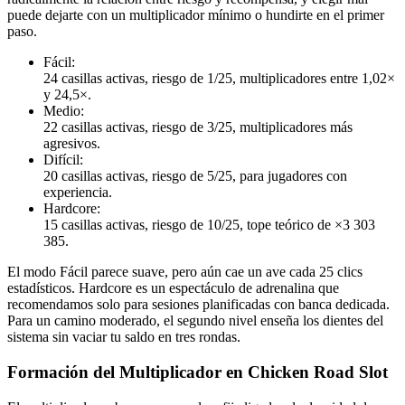
puede dejarte con un multiplicador mínimo o hundirte en el primer
paso.
Fácil:
24 casillas activas, riesgo de 1/25, multiplicadores entre 1,02×
y 24,5×.
Medio:
22 casillas activas, riesgo de 3/25, multiplicadores más
agresivos.
Difícil:
20 casillas activas, riesgo de 5/25, para jugadores con
experiencia.
Hardcore:
15 casillas activas, riesgo de 10/25, tope teórico de ×3 303
385.
El modo Fácil parece suave, pero aún cae un ave cada 25 clics
estadísticos. Hardcore es un espectáculo de adrenalina que
recomendamos solo para sesiones planificadas con banca dedicada.
Para un camino moderado, el segundo nivel enseña los dientes del
sistema sin vaciar tu saldo en tres rondas.
Formación del Multiplicador en Chicken Road Slot