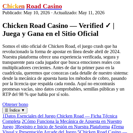
Chicken
Road Casino
Publicado: May 10, 2026
·
Actualizado: May 11, 2026
Chicken Road Casino — Verified ✓ |
Juega y Gana en el Sitio Oficial
Somos el sitio oficial de Chicken Road, el juego crash que ha
revolucionado la forma de apostar en línea desde abril de 2024.
Nuestra plataforma ofrece una experiencia verificada, segura y
transparente para cada jugador que busca emociones reales con
multiplicadores crecientes. Antes de dar tu primer paso en la
cuadrícula, queremos que conozcas cada detalle de nuestro sistema:
desde la mecánica de apuesta hasta los métodos de cobro, pasando
por la licencia que respalda cada ronda. Aquí no encontrarás
promesas vacías, sino datos comprobables, semillas públicas y un
RTP del 98 % que habla por sí solo.
Obtener bono
☰
Índice
▼
1
Datos Esenciales del Juego Chicken Road — Ficha Técnica
Completa
2
Cómo Funciona la Mecánica de Apuesta en Nuestro
Juego
3
Registro e Inicio de Sesión en Nuestra Plataforma
4
Tema
Visual y Presentación Arcade del Juego
5
Chicken Road Casino —