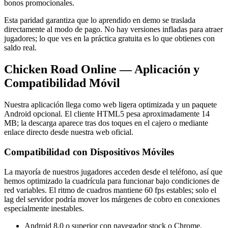
bonos promocionales.
Esta paridad garantiza que lo aprendido en demo se traslada
directamente al modo de pago. No hay versiones infladas para atraer
jugadores; lo que ves en la práctica gratuita es lo que obtienes con
saldo real.
Chicken Road Online — Aplicación y
Compatibilidad Móvil
Nuestra aplicación llega como web ligera optimizada y un paquete
Android opcional. El cliente HTML5 pesa aproximadamente 14
MB; la descarga aparece tras dos toques en el cajero o mediante
enlace directo desde nuestra web oficial.
Compatibilidad con Dispositivos Móviles
La mayoría de nuestros jugadores acceden desde el teléfono, así que
hemos optimizado la cuadrícula para funcionar bajo condiciones de
red variables. El ritmo de cuadros mantiene 60 fps estables; solo el
lag del servidor podría mover los márgenes de cobro en conexiones
especialmente inestables.
Android 8.0 o superior con navegador stock o Chrome.