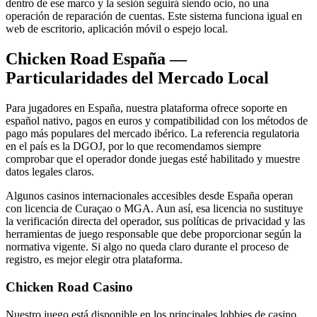
dentro de ese marco y la sesión seguirá siendo ocio, no una
operación de reparación de cuentas. Este sistema funciona igual en
web de escritorio, aplicación móvil o espejo local.
Chicken Road España —
Particularidades del Mercado Local
Para jugadores en España, nuestra plataforma ofrece soporte en
español nativo, pagos en euros y compatibilidad con los métodos de
pago más populares del mercado ibérico. La referencia regulatoria
en el país es la DGOJ, por lo que recomendamos siempre
comprobar que el operador donde juegas esté habilitado y muestre
datos legales claros.
Algunos casinos internacionales accesibles desde España operan
con licencia de Curaçao o MGA. Aun así, esa licencia no sustituye
la verificación directa del operador, sus políticas de privacidad y las
herramientas de juego responsable que debe proporcionar según la
normativa vigente. Si algo no queda claro durante el proceso de
registro, es mejor elegir otra plataforma.
Chicken Road Casino
Nuestro juego está disponible en los principales lobbies de casino