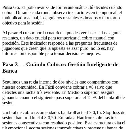
Pulsa Go. El pollo avanza de forma automática; tú decides cuándo
cobrar. Durante cada ronda observa tres factores en tiempo real: el
multiplicador actual, los agujeros restantes estimados y tu retorno
objetivo para la sesión.
Al pasar el cursor por la cuadrícula puedes ver las casillas seguras
restantes, un dato crucial para temporizar el cobro manual con
precisión. Este indicador responde a las preguntas frecuentes de
jugadores que creen que la apuesta es azar puro; no lo es, hay
información disponible para tomar decisiones mejores.
Paso 3 — Cuándo Cobrar: Gestión Inteligente de
Banca
Seguimos una regla interna de dos niveles que compartimos con
nuestra comunidad. En Fácil conviene cobrar a ×8 salvo que
detectes una racha fría evidente. En Medio o superior, asegura
ganancia cuando el siguiente paso superaría el 15 % del bankroll de
sesión.
Umbral de cobro recomendado: bankroll actual × 0,15. Stop-loss de
sesión: bankroll inicial × 0,50. Entrada a Hardcore solo tras tres
sesiones consecutivas con resultado positivo. Esta estructura evita el
tilt emocional, acorta sesiones improductivas y protege tu banca de