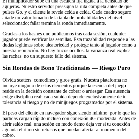
El multiplicador sube en una escalera fija ligada a la densidad de
agujeros. Nuestro servidor preasigna la ruta completa antes de que
pulses Go, y el cliente la revela celda a celda. Cada cuadro seguro
añade un valor tomado de la tabla de probabilidades del nivel
seleccionado; fallar termina la ronda inmediatamente.
Gracias a los hashes que publicamos tras cada sesión, cualquier
jugador puede verificar las semillas. Esta trazabilidad responde a las
dudas legítimas sobre aleatoriedad y protege tanto al jugador como a
nuestra reputación. No hay trucos ocultos: la varianza real explica
las rachas, no un supuesto fallo del sistema.
Sin Rondas de Bono Tradicionales — Riesgo Puro
Olvida scatters, comodines y giros gratis. Nuestra plataforma no
incluye ninguno de estos elementos porque la esencia del juego
reside en la decisión constante de cobrar o arriesgar. Esa ausencia
exige disciplina real; cada subida depende exclusivamente de tu
tolerancia al riesgo y no de minijuegos programados por el sistema.
El peso del cliente en navegador sigue siendo mínimo, por lo que las
partidas cargan rápido incluso con conexión 4G moderada. Antes de
abrir saldo real, una sesión en modo demo deja ver si tu conexión
aguanta el ritmo sin retrasos que puedan afectar al momento del
cobro.