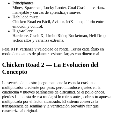
Principiantes:
Mines, Spaceman, Lucky Looter, Goal Crash — varianza
manejable y curvas de aprendizaje suaves.
Habilidad mixta:
Chicken Road en Fácil, Aviator, JetX — equilibrio entre
emoción y control.
High-rollers:
Hardcore, Crash X, Limbo Rider, Rocketman, Heli Drop —
techos altos y varianza extrema.
Pesa RTP, varianza y velocidad de ronda. Testea cada título en
modo demo antes de planear sesiones largas con dinero real.
Chicken Road 2 — La Evolución del
Concepto
La secuela de nuestro juego mantiene la esencia crash con
multiplicador creciente por paso, pero introduce ajustes en la
cuadrícula y nuevos parámetros de dificultad. Si el pollo choca,
pierdes la apuesta de esa ronda; si lo retiras antes, cobras tu apuesta
multiplicada por el factor alcanzado. El sistema conserva la
transparencia de semillas y la verificación provably fair que
caracteriza al original.