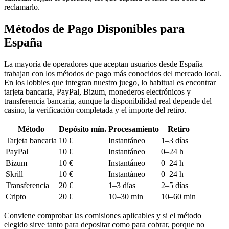
reclamarlo.
Métodos de Pago Disponibles para
España
La mayoría de operadores que aceptan usuarios desde España
trabajan con los métodos de pago más conocidos del mercado local.
En los lobbies que integran nuestro juego, lo habitual es encontrar
tarjeta bancaria, PayPal, Bizum, monederos electrónicos y
transferencia bancaria, aunque la disponibilidad real depende del
casino, la verificación completada y el importe del retiro.
Método
Depósito mín.
Procesamiento
Retiro
Tarjeta bancaria
10 €
Instantáneo
1–3 días
PayPal
10 €
Instantáneo
0–24 h
Bizum
10 €
Instantáneo
0–24 h
Skrill
10 €
Instantáneo
0–24 h
Transferencia
20 €
1–3 días
2–5 días
Cripto
20 €
10–30 min
10–60 min
Conviene comprobar las comisiones aplicables y si el método
elegido sirve tanto para depositar como para cobrar, porque no