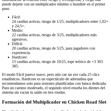
puede dejarte con un multiplicador mínimo o hundirte en el primer
paso.
Fácil:
24 casillas activas, riesgo de 1/25, multiplicadores entre 1,02×
y 24,5×.
Medio:
22 casillas activas, riesgo de 3/25, multiplicadores más
agresivos.
Difícil:
20 casillas activas, riesgo de 5/25, para jugadores con
experiencia.
Hardcore:
15 casillas activas, riesgo de 10/25, tope teórico de ×3 303
385.
El modo Fácil parece suave, pero aún cae un ave cada 25 clics
estadísticos. Hardcore es un espectáculo de adrenalina que
recomendamos solo para sesiones planificadas con banca dedicada.
Para un camino moderado, el segundo nivel enseña los dientes del
sistema sin vaciar tu saldo en tres rondas.
Formación del Multiplicador en Chicken Road Slot