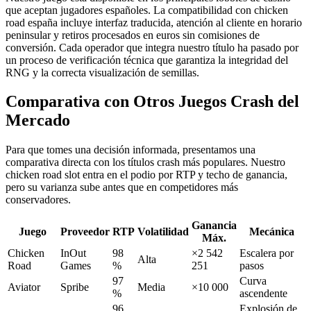
que aceptan jugadores españoles. La compatibilidad con chicken
road españa incluye interfaz traducida, atención al cliente en horario
peninsular y retiros procesados en euros sin comisiones de
conversión. Cada operador que integra nuestro título ha pasado por
un proceso de verificación técnica que garantiza la integridad del
RNG y la correcta visualización de semillas.
Comparativa con Otros Juegos Crash del
Mercado
Para que tomes una decisión informada, presentamos una
comparativa directa con los títulos crash más populares. Nuestro
chicken road slot entra en el podio por RTP y techo de ganancia,
pero su varianza sube antes que en competidores más
conservadores.
Ganancia
Juego
Proveedor
RTP
Volatilidad
Mecánica
Máx.
Chicken
InOut
98
×2 542
Escalera por
Alta
Road
Games
%
251
pasos
97
Curva
Aviator
Spribe
Media
×10 000
%
ascendente
96
Explosión de