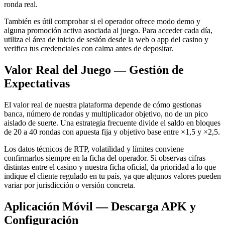
ronda real.
También es útil comprobar si el operador ofrece modo demo y
alguna promoción activa asociada al juego. Para acceder cada día,
utiliza el área de inicio de sesión desde la web o app del casino y
verifica tus credenciales con calma antes de depositar.
Valor Real del Juego — Gestión de
Expectativas
El valor real de nuestra plataforma depende de cómo gestionas
banca, número de rondas y multiplicador objetivo, no de un pico
aislado de suerte. Una estrategia frecuente divide el saldo en bloques
de 20 a 40 rondas con apuesta fija y objetivo base entre ×1,5 y ×2,5.
Los datos técnicos de RTP, volatilidad y límites conviene
confirmarlos siempre en la ficha del operador. Si observas cifras
distintas entre el casino y nuestra ficha oficial, da prioridad a lo que
indique el cliente regulado en tu país, ya que algunos valores pueden
variar por jurisdicción o versión concreta.
Aplicación Móvil — Descarga APK y
Configuración