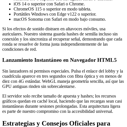
iOS 14 o superior con Safari o Chrome.
ChromeOS 115 o superior en modo tableta.
Portátiles Windows con Edge v122 o superior.
macOS Sonoma con Safari en modo bajo consumo.
Si los efectos de sonido distraen en altavoces móviles, usa
auriculares. Nuestro sistema guarda hashes de semilla incluso sin
conexión y los sincroniza al recuperar señal, demostrando que cada
ronda se resuelve de forma justa independientemente de las
condiciones de red.
Lanzamiento Instantáneo en Navegador HTML5
Sin lanzadores ni permisos especiales. Pulsa el enlace del lobby y la
cuadrícula aparece en tres segundos con fibra óptica y en menos de
diez con 4G estándar. WebGL maneja geometría sencilla, así que las
GPU antiguas rinden sin sobrecalentarse.
El servidor solo recibe tamaño de apuesta y hashes; los recursos
gráficos quedan en caché local, haciendo que las recargas sean casi
instantáneas durante sesiones prolongadas. Esta arquitectura ligera
es parte de nuestro compromiso con la accesibilidad universal.
Estrategias y Consejos Oficiales para