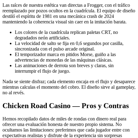
Las raíces de nuestra estética van directas a Frogger, con el tráfico
reemplazado por pozos ocultos en la cuadrícula. El equipo de diseño
destiló el espíritu de 1981 en una mecánica crash de 2024
manteniendo la coherencia visual sin caer en la imitación barata.
Los colores de la cuadrícula replican paletas CRT, no
degradados neón artificiales.
La velocidad de salto se fija en 0,6 segundos por casilla,
sincronizada con el pulso arcade original.
El temporizador marca en pitidos Morse, guiño a las
advertencias de monedas de las máquinas clásicas.
Las animaciones de derrota son breves y claras, sin
interrumpir el flujo de juego.
Nada se siente disfraz; cada elemento encaja en el flujo y desaparece
mientras calculas el momento del cobro. El diseño sirve al gameplay,
no al revés.
Chicken Road Casino — Pros y Contras
Hemos recopilado datos de miles de rondas con dinero real para
ofrecer una evaluación honesta de nuestro propio sistema. No
ocultamos las limitaciones: preferimos que cada jugador entre con
expectativas realistas y disfrute de la experiencia sin sorpresas