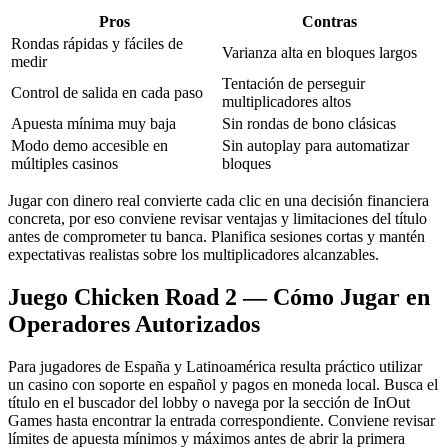
Pros
Contras
Rondas rápidas y fáciles de
Varianza alta en bloques largos
medir
Tentación de perseguir
Control de salida en cada paso
multiplicadores altos
Apuesta mínima muy baja
Sin rondas de bono clásicas
Modo demo accesible en
Sin autoplay para automatizar
múltiples casinos
bloques
Jugar con dinero real convierte cada clic en una decisión financiera
concreta, por eso conviene revisar ventajas y limitaciones del título
antes de comprometer tu banca. Planifica sesiones cortas y mantén
expectativas realistas sobre los multiplicadores alcanzables.
Juego Chicken Road 2 — Cómo Jugar en
Operadores Autorizados
Para jugadores de España y Latinoamérica resulta práctico utilizar
un casino con soporte en español y pagos en moneda local. Busca el
título en el buscador del lobby o navega por la sección de InOut
Games hasta encontrar la entrada correspondiente. Conviene revisar
límites de apuesta mínimos y máximos antes de abrir la primera