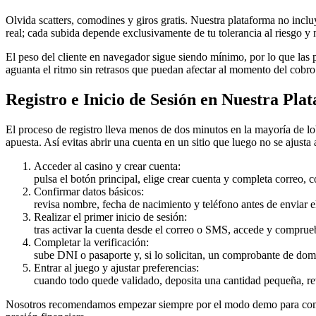
Olvida scatters, comodines y giros gratis. Nuestra plataforma no inclu
real; cada subida depende exclusivamente de tu tolerancia al riesgo y
El peso del cliente en navegador sigue siendo mínimo, por lo que las
aguanta el ritmo sin retrasos que puedan afectar al momento del cobro
Registro e Inicio de Sesión en Nuestra Pla
El proceso de registro lleva menos de dos minutos en la mayoría de lo
apuesta. Así evitas abrir una cuenta en un sitio que luego no se ajusta 
Acceder al casino y crear cuenta:
pulsa el botón principal, elige crear cuenta y completa correo, 
Confirmar datos básicos:
revisa nombre, fecha de nacimiento y teléfono antes de enviar el
Realizar el primer inicio de sesión:
tras activar la cuenta desde el correo o SMS, accede y comprueb
Completar la verificación:
sube DNI o pasaporte y, si lo solicitan, un comprobante de domi
Entrar al juego y ajustar preferencias:
cuando todo quede validado, deposita una cantidad pequeña, rev
Nosotros recomendamos empezar siempre por el modo demo para comprobar