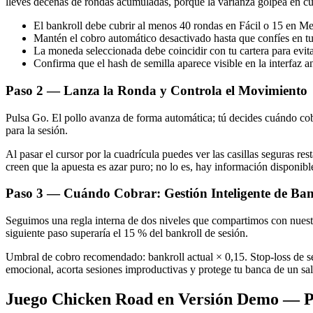
lleves decenas de rondas acumuladas, porque la varianza golpea en cua
El bankroll debe cubrir al menos 40 rondas en Fácil o 15 en Me
Mantén el cobro automático desactivado hasta que confíes en tu
La moneda seleccionada debe coincidir con tu cartera para evit
Confirma que el hash de semilla aparece visible en la interfaz an
Paso 2 — Lanza la Ronda y Controla el Movimiento
Pulsa Go. El pollo avanza de forma automática; tú decides cuándo cobra
para la sesión.
Al pasar el cursor por la cuadrícula puedes ver las casillas seguras r
creen que la apuesta es azar puro; no lo es, hay información disponibl
Paso 3 — Cuándo Cobrar: Gestión Inteligente de Ba
Seguimos una regla interna de dos niveles que compartimos con nuestr
siguiente paso superaría el 15 % del bankroll de sesión.
Umbral de cobro recomendado: bankroll actual × 0,15. Stop-loss de sesió
emocional, acorta sesiones improductivas y protege tu banca de un sa
Juego Chicken Road en Versión Demo — Pr