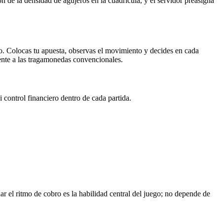
ón de la densidad de agujeros en la cuadrícula, y el servidor preasigna
aso. Colocas tu apuesta, observas el movimiento y decides en cada
ente a las tragamonedas convencionales.
control financiero dentro de cada partida.
r el ritmo de cobro es la habilidad central del juego; no depende de