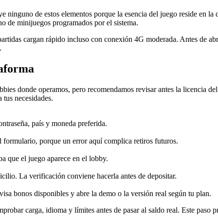
ye ninguno de estos elementos porque la esencia del juego reside en la d
 no de minijuegos programados por el sistema.
 partidas cargan rápido incluso con conexión 4G moderada. Antes de abr
.
taforma
bbies donde operamos, pero recomendamos revisar antes la licencia del 
a tus necesidades.
contraseña, país y moneda preferida.
 formulario, porque un error aquí complica retiros futuros.
a que el juego aparece en el lobby.
cilio. La verificación conviene hacerla antes de depositar.
isa bonos disponibles y abre la demo o la versión real según tu plan.
 carga, idioma y límites antes de pasar al saldo real. Este paso previo