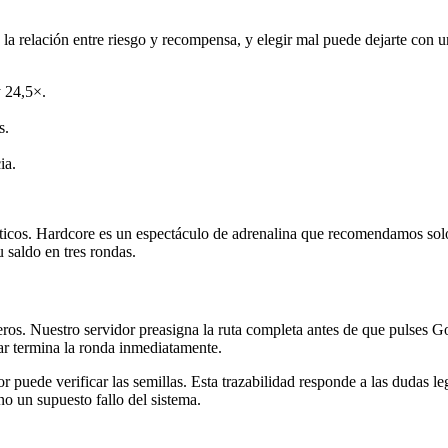
 la relación entre riesgo y recompensa, y elegir mal puede dejarte con 
y 24,5×.
s.
ia.
sticos. Hardcore es un espectáculo de adrenalina que recomendamos sol
 saldo en tres rondas.
jeros. Nuestro servidor preasigna la ruta completa antes de que pulses G
lar termina la ronda inmediatamente.
r puede verificar las semillas. Esta trazabilidad responde a las dudas l
no un supuesto fallo del sistema.