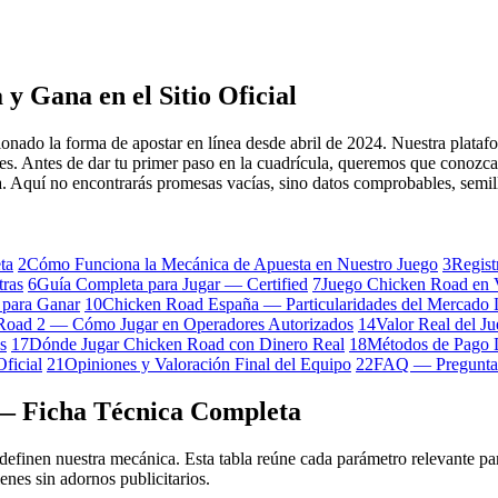
y Gana en el Sitio Oficial
ionado la forma de apostar en línea desde abril de 2024. Nuestra platafo
s. Antes de dar tu primer paso en la cuadrícula, queremos que conozcas
a. Aquí no encontrarás promesas vacías, sino datos comprobables, semil
ta
2
Cómo Funciona la Mecánica de Apuesta en Nuestro Juego
3
Regist
ras
6
Guía Completa para Jugar — Certified
7
Juego Chicken Road en 
s para Ganar
10
Chicken Road España — Particularidades del Mercado 
Road 2 — Cómo Jugar en Operadores Autorizados
14
Valor Real del J
s
17
Dónde Jugar Chicken Road con Dinero Real
18
Métodos de Pago D
ficial
21
Opiniones y Valoración Final del Equipo
22
FAQ — Preguntas 
 — Ficha Técnica Completa
 definen nuestra mecánica. Esta tabla reúne cada parámetro relevante pa
enes sin adornos publicitarios.