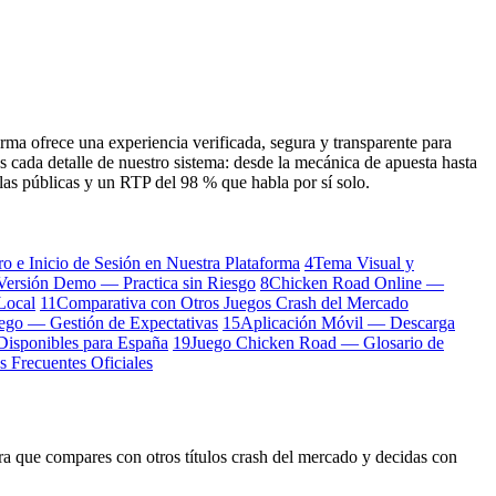
rma ofrece una experiencia verificada, segura y transparente para
 cada detalle de nuestro sistema: desde la mecánica de apuesta hasta
las públicas y un RTP del 98 % que habla por sí solo.
ro e Inicio de Sesión en Nuestra Plataforma
4
Tema Visual y
Versión Demo — Practica sin Riesgo
8
Chicken Road Online —
Local
11
Comparativa con Otros Juegos Crash del Mercado
uego — Gestión de Expectativas
15
Aplicación Móvil — Descarga
isponibles para España
19
Juego Chicken Road — Glosario de
Frecuentes Oficiales
ra que compares con otros títulos crash del mercado y decidas con