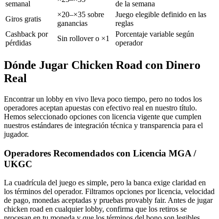
semanal
de la semana
×20–×35 sobre
Juego elegible definido en las
Giros gratis
ganancias
reglas
Cashback por
Porcentaje variable según
Sin rollover o ×1
pérdidas
operador
Dónde Jugar Chicken Road con Dinero
Real
Encontrar un lobby en vivo lleva poco tiempo, pero no todos los
operadores aceptan apuestas con efectivo real en nuestro título.
Hemos seleccionado opciones con licencia vigente que cumplen
nuestros estándares de integración técnica y transparencia para el
jugador.
Operadores Recomendados con Licencia MGA /
UKGC
La cuadrícula del juego es simple, pero la banca exige claridad en
los términos del operador. Filtramos opciones por licencia, velocidad
de pago, monedas aceptadas y pruebas provably fair. Antes de jugar
chicken road en cualquier lobby, confirma que los retiros se
procesan en tu moneda y que los términos del bono son legibles.