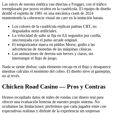
Las raíces de nuestra estética van directas a Frogger, con el tráfico
reemplazado por pozos ocultos en la cuadrícula. El equipo de diseño
destiló el espíritu de 1981 en una mecánica crash de 2024
manteniendo la coherencia visual sin caer en la imitación barata.
Los colores de la cuadrícula replican paletas CRT, no
degradados neón artificiales.
La velocidad de salto se fija en 0,6 segundos por casilla,
sincronizada con el pulso arcade original.
El temporizador marca en pitidos Morse, guiño a las
advertencias de monedas de las máquinas clásicas.
Las animaciones de derrota son breves y claras, sin
interrumpir el flujo de juego.
Nada se siente disfraz; cada elemento encaja en el flujo y desaparece
mientras calculas el momento del cobro. El diseño sirve al gameplay,
no al revés.
Chicken Road Casino — Pros y Contras
Hemos recopilado datos de miles de rondas con dinero real para
ofrecer una evaluación honesta de nuestro propio sistema. No
ocultamos las limitaciones: preferimos que cada jugador entre con
expectativas realistas y disfrute de la experiencia sin sorpresas