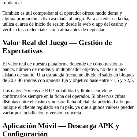
ronda real.
También es útil comprobar si el operador ofrece modo demo y
alguna promoción activa asociada al juego. Para acceder cada día,
utiliza el área de inicio de sesión desde la web o app del casino y
verifica tus credenciales con calma antes de depositar.
Valor Real del Juego — Gestión de
Expectativas
El valor real de nuestra plataforma depende de cómo gestionas
banca, número de rondas y multiplicador objetivo, no de un pico
aislado de suerte. Una estrategia frecuente divide el saldo en bloques
de 20 a 40 rondas con apuesta fija y objetivo base entre ×1,5 y ×2,5.
Los datos técnicos de RTP, volatilidad y límites conviene
confirmarlos siempre en la ficha del operador. Si observas cifras
distintas entre el casino y nuestra ficha oficial, da prioridad a lo que
indique el cliente regulado en tu país, ya que algunos valores pueden
variar por jurisdicción o versión concreta.
Aplicación Móvil — Descarga APK y
Configuración