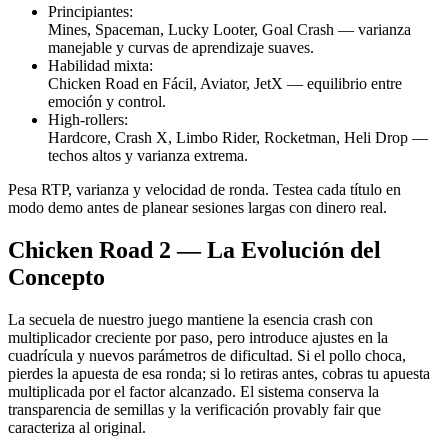
Principiantes:
Mines, Spaceman, Lucky Looter, Goal Crash — varianza
manejable y curvas de aprendizaje suaves.
Habilidad mixta:
Chicken Road en Fácil, Aviator, JetX — equilibrio entre
emoción y control.
High-rollers:
Hardcore, Crash X, Limbo Rider, Rocketman, Heli Drop —
techos altos y varianza extrema.
Pesa RTP, varianza y velocidad de ronda. Testea cada título en
modo demo antes de planear sesiones largas con dinero real.
Chicken Road 2 — La Evolución del
Concepto
La secuela de nuestro juego mantiene la esencia crash con
multiplicador creciente por paso, pero introduce ajustes en la
cuadrícula y nuevos parámetros de dificultad. Si el pollo choca,
pierdes la apuesta de esa ronda; si lo retiras antes, cobras tu apuesta
multiplicada por el factor alcanzado. El sistema conserva la
transparencia de semillas y la verificación provably fair que
caracteriza al original.