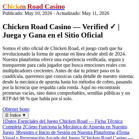
Chicken
Road Casino
Publicado: May 10, 2026
·
Actualizado: May 11, 2026
Chicken Road Casino — Verified ✓ |
Juega y Gana en el Sitio Oficial
Somos el sitio oficial de Chicken Road, el juego crash que ha
revolucionado la forma de apostar en línea desde abril de 2024.
Nuestra plataforma ofrece una experiencia verificada, segura y
transparente para cada jugador que busca emociones reales con
multiplicadores crecientes. Antes de dar tu primer paso en la
cuadrícula, queremos que conozcas cada detalle de nuestro sistema:
desde la mecánica de apuesta hasta los métodos de cobro, pasando
por la licencia que respalda cada ronda. Aquí no encontrarás
promesas vacías, sino datos comprobables, semillas públicas y un
RTP del 98 % que habla por sí solo.
Obtener bono
☰
Índice
▼
1
Datos Esenciales del Juego Chicken Road — Ficha Técnica
Completa
2
Cómo Funciona la Mecánica de Apuesta en Nuestro
Juego
3
Registro e Inicio de Sesión en Nuestra Plataforma
4
Tema
Visual y Presentación Arcade del Juego
5
Chicken Road Casino —