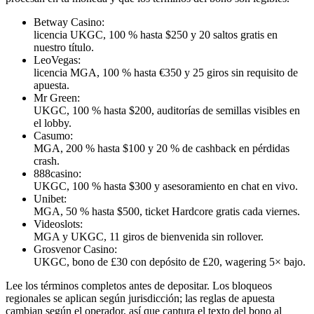
Betway Casino:
licencia UKGC, 100 % hasta $250 y 20 saltos gratis en
nuestro título.
LeoVegas:
licencia MGA, 100 % hasta €350 y 25 giros sin requisito de
apuesta.
Mr Green:
UKGC, 100 % hasta $200, auditorías de semillas visibles en
el lobby.
Casumo:
MGA, 200 % hasta $100 y 20 % de cashback en pérdidas
crash.
888casino:
UKGC, 100 % hasta $300 y asesoramiento en chat en vivo.
Unibet:
MGA, 50 % hasta $500, ticket Hardcore gratis cada viernes.
Videoslots:
MGA y UKGC, 11 giros de bienvenida sin rollover.
Grosvenor Casino:
UKGC, bono de £30 con depósito de £20, wagering 5× bajo.
Lee los términos completos antes de depositar. Los bloqueos
regionales se aplican según jurisdicción; las reglas de apuesta
cambian según el operador, así que captura el texto del bono al