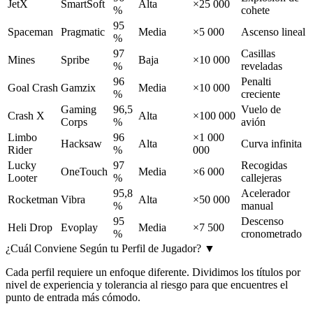
JetX
SmartSoft
Alta
×25 000
%
cohete
95
Spaceman
Pragmatic
Media
×5 000
Ascenso lineal
%
97
Casillas
Mines
Spribe
Baja
×10 000
%
reveladas
96
Penalti
Goal Crash
Gamzix
Media
×10 000
%
creciente
Gaming
96,5
Vuelo de
Crash X
Alta
×100 000
Corps
%
avión
Limbo
96
×1 000
Hacksaw
Alta
Curva infinita
Rider
%
000
Lucky
97
Recogidas
OneTouch
Media
×6 000
Looter
%
callejeras
95,8
Acelerador
Rocketman
Vibra
Alta
×50 000
%
manual
95
Descenso
Heli Drop
Evoplay
Media
×7 500
%
cronometrado
¿Cuál Conviene Según tu Perfil de Jugador?
▼
Cada perfil requiere un enfoque diferente. Dividimos los títulos por
nivel de experiencia y tolerancia al riesgo para que encuentres el
punto de entrada más cómodo.