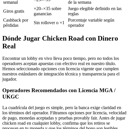
semanal
de la semana
×20–×35 sobre
Juego elegible definido en las
Giros gratis
ganancias
reglas
Cashback por
Porcentaje variable según
Sin rollover o ×1
pérdidas
operador
Dónde Jugar Chicken Road con Dinero
Real
Encontrar un lobby en vivo lleva poco tiempo, pero no todos los
operadores aceptan apuestas con efectivo real en nuestro título.
Hemos seleccionado opciones con licencia vigente que cumplen
nuestros estándares de integración técnica y transparencia para el
jugador.
Operadores Recomendados con Licencia MGA /
UKGC
La cuadrícula del juego es simple, pero la banca exige claridad en
los términos del operador. Filtramos opciones por licencia, velocidad
de pago, monedas aceptadas y pruebas provably fair. Antes de jugar
chicken road en cualquier lobby, confirma que los retiros se
procesan en tu moneda y que los términos del bono son legibles.