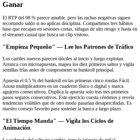
Ganar
El RTP del 98 % parece amable, pero las rachas negativas siguen
recortando saldo si no aplicas disciplina. Compartimos tres hábitos
base que encajan en sesiones cortas, ráfagas de alto riesgo y hasta en
el streamer casual que busca un clip vistoso.
"Empieza Pequeño" — Lee los Patrones de Tráfico
Los carriles nuevos parecen dóciles al inicio y luego explotan.
Arranca con microapuestas, mapea los diez primeros saltos y vigila
semillas frías antes de comprometer tu bankroll principal.
Apuesta el 0,5 % del bankroll en las primeras cinco rondas Fácil.
Anota multiplicadores en un cuaderno físico o digital y marca
agujeros consecutivos. Duplica la apuesta solo tras tres primeros
pasos seguros consecutivos. Este ejercicio cuesta céntimos y revela
tendencias volátiles que de otro modo pasarían desapercibidas. Es
nuestro consejo favorito para sostener la banca a largo plazo.
"El Tiempo Manda" — Vigila los Ciclos de
Animación
La cadencia del salto no cambia, pero la latencia de red sí.