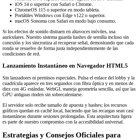
iOS 14 o superior con Safari o Chrome.
ChromeOS 115 o superior en modo tableta.
Portátiles Windows con Edge v122 o superior.
macOS Sonoma con Safari en modo bajo consumo.
Si los efectos de sonido distraen en altavoces móviles, usa
auriculares. Nuestro sistema guarda hashes de semilla incluso sin
conexión y los sincroniza al recuperar señal, demostrando que cada
ronda se resuelve de forma justa independientemente de las
condiciones de red.
Lanzamiento Instantáneo en Navegador HTML5
Sin lanzadores ni permisos especiales. Pulsa el enlace del lobby y la
cuadrícula aparece en tres segundos con fibra óptica y en menos de
diez con 4G estándar. WebGL maneja geometría sencilla, así que las
GPU antiguas rinden sin sobrecalentarse.
El servidor solo recibe tamaño de apuesta y hashes; los recursos
gráficos quedan en caché local, haciendo que las recargas sean casi
instantáneas durante sesiones prolongadas. Esta arquitectura ligera
es parte de nuestro compromiso con la accesibilidad universal.
Estrategias y Consejos Oficiales para