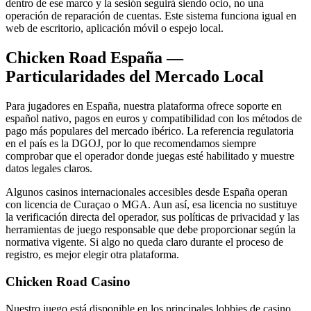
dentro de ese marco y la sesión seguirá siendo ocio, no una
operación de reparación de cuentas. Este sistema funciona igual en
web de escritorio, aplicación móvil o espejo local.
Chicken Road España —
Particularidades del Mercado Local
Para jugadores en España, nuestra plataforma ofrece soporte en
español nativo, pagos en euros y compatibilidad con los métodos de
pago más populares del mercado ibérico. La referencia regulatoria
en el país es la DGOJ, por lo que recomendamos siempre
comprobar que el operador donde juegas esté habilitado y muestre
datos legales claros.
Algunos casinos internacionales accesibles desde España operan
con licencia de Curaçao o MGA. Aun así, esa licencia no sustituye
la verificación directa del operador, sus políticas de privacidad y las
herramientas de juego responsable que debe proporcionar según la
normativa vigente. Si algo no queda claro durante el proceso de
registro, es mejor elegir otra plataforma.
Chicken Road Casino
Nuestro juego está disponible en los principales lobbies de casino