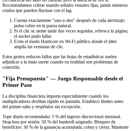
Recomendamos cobrar usando señales visuales fijas, jamás números
crudos que pueden fluctuar con el lag.
Cuenta exactamente "uno-y-dos" después de cada aterrizaje;
pulsa cobro en la pausa natural.
Si el clic se siente tarde dos veces seguidas, refresca la página;
el socket pudo fallar.
Evita el modo Hardcore en Wi-Fi público donde el jitter
amplía las ventanas de clic.
Estos gestos reducen fallos que las hojas de estadísticas suelen
adjudicar a la mala suerte cuando en realidad son problemas de
conexión.
"Fija Presupuesto" — Juego Responsable desde el
Primer Paso
La disciplina financiera importa especialmente cuando los
multiplicadores desfilan rápido en pantalla. Establece límites antes
del primer salto y respétalos sin excepción.
Tope diario recomendado: 5 % del ingreso discrecional mensual.
Stop-loss por sesión: 50 % del bankroll asignado. Bloqueo de
beneficios: 30 % de la ganancia acumulada; cobra y cierra. Mantente