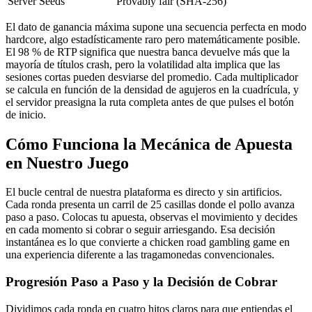
Server Seeds
Provably fair (SHA-256)
El dato de ganancia máxima supone una secuencia perfecta en modo
hardcore, algo estadísticamente raro pero matemáticamente posible.
El 98 % de RTP significa que nuestra banca devuelve más que la
mayoría de títulos crash, pero la volatilidad alta implica que las
sesiones cortas pueden desviarse del promedio. Cada multiplicador
se calcula en función de la densidad de agujeros en la cuadrícula, y
el servidor preasigna la ruta completa antes de que pulses el botón
de inicio.
Cómo Funciona la Mecánica de Apuesta
en Nuestro Juego
El bucle central de nuestra plataforma es directo y sin artificios.
Cada ronda presenta un carril de 25 casillas donde el pollo avanza
paso a paso. Colocas tu apuesta, observas el movimiento y decides
en cada momento si cobrar o seguir arriesgando. Esa decisión
instantánea es lo que convierte a chicken road gambling game en
una experiencia diferente a las tragamonedas convencionales.
Progresión Paso a Paso y la Decisión de Cobrar
Dividimos cada ronda en cuatro hitos claros para que entiendas el