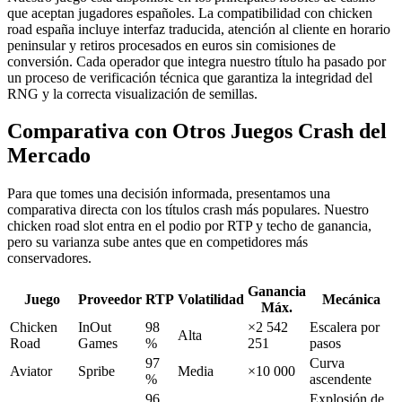
que aceptan jugadores españoles. La compatibilidad con chicken
road españa incluye interfaz traducida, atención al cliente en horario
peninsular y retiros procesados en euros sin comisiones de
conversión. Cada operador que integra nuestro título ha pasado por
un proceso de verificación técnica que garantiza la integridad del
RNG y la correcta visualización de semillas.
Comparativa con Otros Juegos Crash del
Mercado
Para que tomes una decisión informada, presentamos una
comparativa directa con los títulos crash más populares. Nuestro
chicken road slot entra en el podio por RTP y techo de ganancia,
pero su varianza sube antes que en competidores más
conservadores.
Ganancia
Juego
Proveedor
RTP
Volatilidad
Mecánica
Máx.
Chicken
InOut
98
×2 542
Escalera por
Alta
Road
Games
%
251
pasos
97
Curva
Aviator
Spribe
Media
×10 000
%
ascendente
96
Explosión de