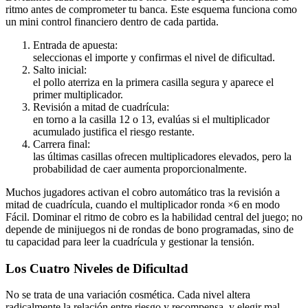
ritmo antes de comprometer tu banca. Este esquema funciona como
un mini control financiero dentro de cada partida.
Entrada de apuesta:
seleccionas el importe y confirmas el nivel de dificultad.
Salto inicial:
el pollo aterriza en la primera casilla segura y aparece el
primer multiplicador.
Revisión a mitad de cuadrícula:
en torno a la casilla 12 o 13, evalúas si el multiplicador
acumulado justifica el riesgo restante.
Carrera final:
las últimas casillas ofrecen multiplicadores elevados, pero la
probabilidad de caer aumenta proporcionalmente.
Muchos jugadores activan el cobro automático tras la revisión a
mitad de cuadrícula, cuando el multiplicador ronda ×6 en modo
Fácil. Dominar el ritmo de cobro es la habilidad central del juego; no
depende de minijuegos ni de rondas de bono programadas, sino de
tu capacidad para leer la cuadrícula y gestionar la tensión.
Los Cuatro Niveles de Dificultad
No se trata de una variación cosmética. Cada nivel altera
radicalmente la relación entre riesgo y recompensa, y elegir mal