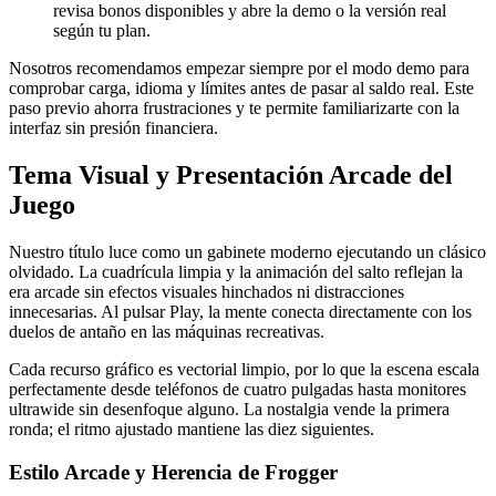
revisa bonos disponibles y abre la demo o la versión real
según tu plan.
Nosotros recomendamos empezar siempre por el modo demo para
comprobar carga, idioma y límites antes de pasar al saldo real. Este
paso previo ahorra frustraciones y te permite familiarizarte con la
interfaz sin presión financiera.
Tema Visual y Presentación Arcade del
Juego
Nuestro título luce como un gabinete moderno ejecutando un clásico
olvidado. La cuadrícula limpia y la animación del salto reflejan la
era arcade sin efectos visuales hinchados ni distracciones
innecesarias. Al pulsar Play, la mente conecta directamente con los
duelos de antaño en las máquinas recreativas.
Cada recurso gráfico es vectorial limpio, por lo que la escena escala
perfectamente desde teléfonos de cuatro pulgadas hasta monitores
ultrawide sin desenfoque alguno. La nostalgia vende la primera
ronda; el ritmo ajustado mantiene las diez siguientes.
Estilo Arcade y Herencia de Frogger