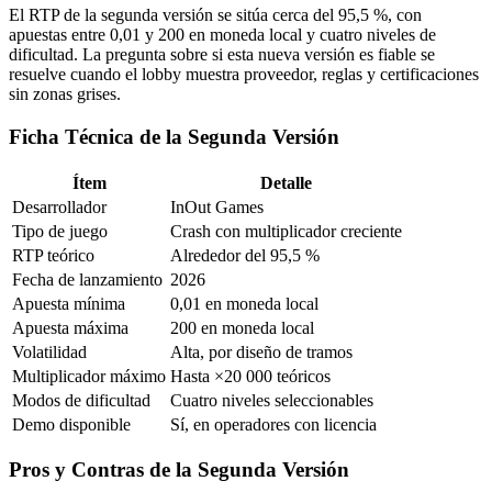
El RTP de la segunda versión se sitúa cerca del 95,5 %, con
apuestas entre 0,01 y 200 en moneda local y cuatro niveles de
dificultad. La pregunta sobre si esta nueva versión es fiable se
resuelve cuando el lobby muestra proveedor, reglas y certificaciones
sin zonas grises.
Ficha Técnica de la Segunda Versión
Ítem
Detalle
Desarrollador
InOut Games
Tipo de juego
Crash con multiplicador creciente
RTP teórico
Alrededor del 95,5 %
Fecha de lanzamiento
2026
Apuesta mínima
0,01 en moneda local
Apuesta máxima
200 en moneda local
Volatilidad
Alta, por diseño de tramos
Multiplicador máximo
Hasta ×20 000 teóricos
Modos de dificultad
Cuatro niveles seleccionables
Demo disponible
Sí, en operadores con licencia
Pros y Contras de la Segunda Versión