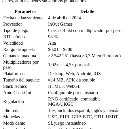
claros, aquí los tienes sin adornos publicitarios.
Parámetro
Detalle
Fecha de lanzamiento
4 de abril de 2024
Proveedor
InOut Games
Tipo de juego
Crash / Burst con multiplicador por paso
RTP teórico
98 %
Volatilidad
Alta
Rango de apuesta
$0,01 – $200
Ganancia máxima
×2 542 251 (hasta ×3,3 M en Hardcore)
Multiplicadores por
1,02× – 24,5× por casilla
paso
Plataformas
Desktop, Web, Android, iOS
Tamaño del paquete
≈14 MB, APK disponible
Stack técnico
HTML5, WebGL
Auto Cash-Out
Configurable por el usuario
RNG certificado, compatible
Regulación
MGA/UKGC
Idiomas
15+, incluidos español, inglés y alemán
Monedas
USD, EUR, GBP, BTC, ETH, USDT
Modo demo
Sí, juego instantáneo