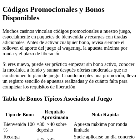
Códigos Promocionales y Bonos
Disponibles
Muchos casinos vinculan códigos promocionales a nuestro juego,
especialmente en paquetes de bienvenida y recargas con tiradas
adicionales. Antes de activar cualquier bono, revisa siempre el
rollover, el aporte del juego al wagering, la apuesta máxima por
ronda y el plazo de liberación.
Si eres nuevo, puede ser práctico empezar sin bono activo, conocer
la mecánica a fondo y sumar después ofertas moderadas que no
condicionen tu plan de juego. Cuando aceptes una promoción, lleva
un registro sencillo de apuestas realizadas y de cuánto falta para
completar los requisitos de liberación.
Tabla de Bonos Típicos Asociados al Juego
Requisito
Tipo de Bono
Nota Rápida
Aproximado
Bienvenida 100
×30–×40 sobre
Apuesta máxima por ronda
%
depósito
limitada
Recarga
Suele aplicarse un día concreto
×25–×35