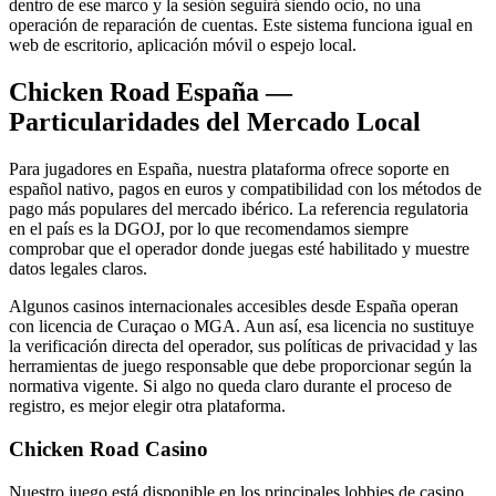
dentro de ese marco y la sesión seguirá siendo ocio, no una
operación de reparación de cuentas. Este sistema funciona igual en
web de escritorio, aplicación móvil o espejo local.
Chicken Road España —
Particularidades del Mercado Local
Para jugadores en España, nuestra plataforma ofrece soporte en
español nativo, pagos en euros y compatibilidad con los métodos de
pago más populares del mercado ibérico. La referencia regulatoria
en el país es la DGOJ, por lo que recomendamos siempre
comprobar que el operador donde juegas esté habilitado y muestre
datos legales claros.
Algunos casinos internacionales accesibles desde España operan
con licencia de Curaçao o MGA. Aun así, esa licencia no sustituye
la verificación directa del operador, sus políticas de privacidad y las
herramientas de juego responsable que debe proporcionar según la
normativa vigente. Si algo no queda claro durante el proceso de
registro, es mejor elegir otra plataforma.
Chicken Road Casino
Nuestro juego está disponible en los principales lobbies de casino