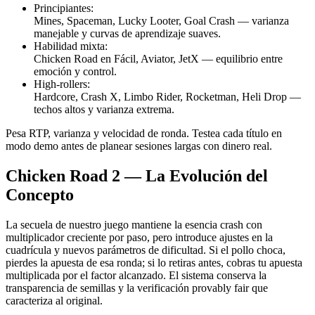
Principiantes:
Mines, Spaceman, Lucky Looter, Goal Crash — varianza
manejable y curvas de aprendizaje suaves.
Habilidad mixta:
Chicken Road en Fácil, Aviator, JetX — equilibrio entre
emoción y control.
High-rollers:
Hardcore, Crash X, Limbo Rider, Rocketman, Heli Drop —
techos altos y varianza extrema.
Pesa RTP, varianza y velocidad de ronda. Testea cada título en
modo demo antes de planear sesiones largas con dinero real.
Chicken Road 2 — La Evolución del
Concepto
La secuela de nuestro juego mantiene la esencia crash con
multiplicador creciente por paso, pero introduce ajustes en la
cuadrícula y nuevos parámetros de dificultad. Si el pollo choca,
pierdes la apuesta de esa ronda; si lo retiras antes, cobras tu apuesta
multiplicada por el factor alcanzado. El sistema conserva la
transparencia de semillas y la verificación provably fair que
caracteriza al original.