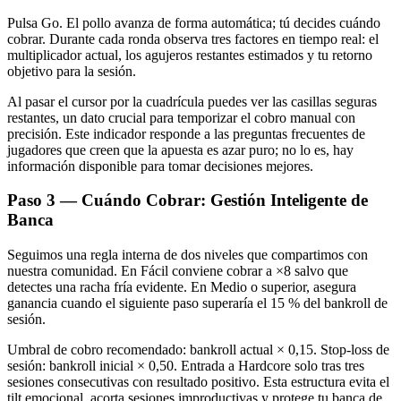
Pulsa Go. El pollo avanza de forma automática; tú decides cuándo
cobrar. Durante cada ronda observa tres factores en tiempo real: el
multiplicador actual, los agujeros restantes estimados y tu retorno
objetivo para la sesión.
Al pasar el cursor por la cuadrícula puedes ver las casillas seguras
restantes, un dato crucial para temporizar el cobro manual con
precisión. Este indicador responde a las preguntas frecuentes de
jugadores que creen que la apuesta es azar puro; no lo es, hay
información disponible para tomar decisiones mejores.
Paso 3 — Cuándo Cobrar: Gestión Inteligente de
Banca
Seguimos una regla interna de dos niveles que compartimos con
nuestra comunidad. En Fácil conviene cobrar a ×8 salvo que
detectes una racha fría evidente. En Medio o superior, asegura
ganancia cuando el siguiente paso superaría el 15 % del bankroll de
sesión.
Umbral de cobro recomendado: bankroll actual × 0,15. Stop-loss de
sesión: bankroll inicial × 0,50. Entrada a Hardcore solo tras tres
sesiones consecutivas con resultado positivo. Esta estructura evita el
tilt emocional, acorta sesiones improductivas y protege tu banca de