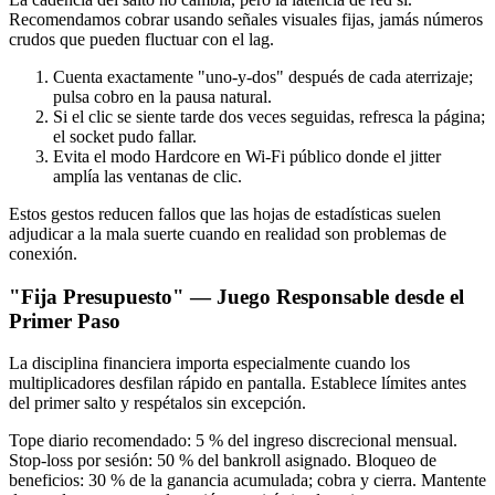
Recomendamos cobrar usando señales visuales fijas, jamás números
crudos que pueden fluctuar con el lag.
Cuenta exactamente "uno-y-dos" después de cada aterrizaje;
pulsa cobro en la pausa natural.
Si el clic se siente tarde dos veces seguidas, refresca la página;
el socket pudo fallar.
Evita el modo Hardcore en Wi-Fi público donde el jitter
amplía las ventanas de clic.
Estos gestos reducen fallos que las hojas de estadísticas suelen
adjudicar a la mala suerte cuando en realidad son problemas de
conexión.
"Fija Presupuesto" — Juego Responsable desde el
Primer Paso
La disciplina financiera importa especialmente cuando los
multiplicadores desfilan rápido en pantalla. Establece límites antes
del primer salto y respétalos sin excepción.
Tope diario recomendado: 5 % del ingreso discrecional mensual.
Stop-loss por sesión: 50 % del bankroll asignado. Bloqueo de
beneficios: 30 % de la ganancia acumulada; cobra y cierra. Mantente