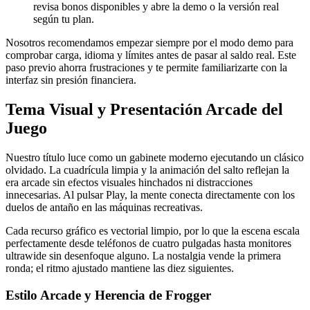
revisa bonos disponibles y abre la demo o la versión real
según tu plan.
Nosotros recomendamos empezar siempre por el modo demo para
comprobar carga, idioma y límites antes de pasar al saldo real. Este
paso previo ahorra frustraciones y te permite familiarizarte con la
interfaz sin presión financiera.
Tema Visual y Presentación Arcade del
Juego
Nuestro título luce como un gabinete moderno ejecutando un clásico
olvidado. La cuadrícula limpia y la animación del salto reflejan la
era arcade sin efectos visuales hinchados ni distracciones
innecesarias. Al pulsar Play, la mente conecta directamente con los
duelos de antaño en las máquinas recreativas.
Cada recurso gráfico es vectorial limpio, por lo que la escena escala
perfectamente desde teléfonos de cuatro pulgadas hasta monitores
ultrawide sin desenfoque alguno. La nostalgia vende la primera
ronda; el ritmo ajustado mantiene las diez siguientes.
Estilo Arcade y Herencia de Frogger