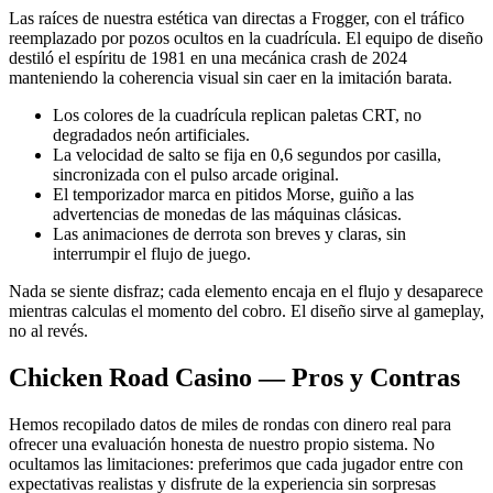
Las raíces de nuestra estética van directas a Frogger, con el tráfico
reemplazado por pozos ocultos en la cuadrícula. El equipo de diseño
destiló el espíritu de 1981 en una mecánica crash de 2024
manteniendo la coherencia visual sin caer en la imitación barata.
Los colores de la cuadrícula replican paletas CRT, no
degradados neón artificiales.
La velocidad de salto se fija en 0,6 segundos por casilla,
sincronizada con el pulso arcade original.
El temporizador marca en pitidos Morse, guiño a las
advertencias de monedas de las máquinas clásicas.
Las animaciones de derrota son breves y claras, sin
interrumpir el flujo de juego.
Nada se siente disfraz; cada elemento encaja en el flujo y desaparece
mientras calculas el momento del cobro. El diseño sirve al gameplay,
no al revés.
Chicken Road Casino — Pros y Contras
Hemos recopilado datos de miles de rondas con dinero real para
ofrecer una evaluación honesta de nuestro propio sistema. No
ocultamos las limitaciones: preferimos que cada jugador entre con
expectativas realistas y disfrute de la experiencia sin sorpresas