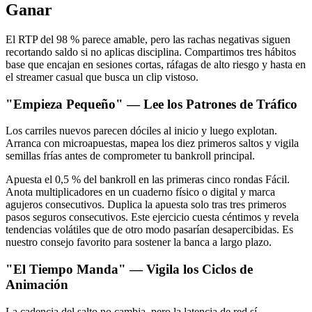
Ganar
El RTP del 98 % parece amable, pero las rachas negativas siguen
recortando saldo si no aplicas disciplina. Compartimos tres hábitos
base que encajan en sesiones cortas, ráfagas de alto riesgo y hasta en
el streamer casual que busca un clip vistoso.
"Empieza Pequeño" — Lee los Patrones de Tráfico
Los carriles nuevos parecen dóciles al inicio y luego explotan.
Arranca con microapuestas, mapea los diez primeros saltos y vigila
semillas frías antes de comprometer tu bankroll principal.
Apuesta el 0,5 % del bankroll en las primeras cinco rondas Fácil.
Anota multiplicadores en un cuaderno físico o digital y marca
agujeros consecutivos. Duplica la apuesta solo tras tres primeros
pasos seguros consecutivos. Este ejercicio cuesta céntimos y revela
tendencias volátiles que de otro modo pasarían desapercibidas. Es
nuestro consejo favorito para sostener la banca a largo plazo.
"El Tiempo Manda" — Vigila los Ciclos de
Animación
La cadencia del salto no cambia, pero la latencia de red sí.