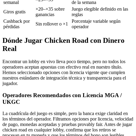
semanal
de la semana
×20–×35 sobre
Juego elegible definido en las
Giros gratis
ganancias
reglas
Cashback por
Porcentaje variable según
Sin rollover o ×1
pérdidas
operador
Dónde Jugar Chicken Road con Dinero
Real
Encontrar un lobby en vivo lleva poco tiempo, pero no todos los
operadores aceptan apuestas con efectivo real en nuestro título.
Hemos seleccionado opciones con licencia vigente que cumplen
nuestros estándares de integración técnica y transparencia para el
jugador.
Operadores Recomendados con Licencia MGA /
UKGC
La cuadrícula del juego es simple, pero la banca exige claridad en
los términos del operador. Filtramos opciones por licencia, velocidad
de pago, monedas aceptadas y pruebas provably fair. Antes de jugar
chicken road en cualquier lobby, confirma que los retiros se
procesan en tu moneda y que los términos del bono son legibles.