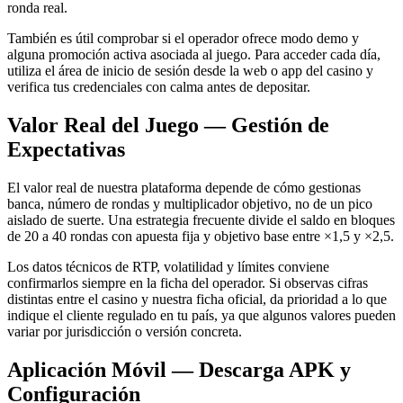
ronda real.
También es útil comprobar si el operador ofrece modo demo y
alguna promoción activa asociada al juego. Para acceder cada día,
utiliza el área de inicio de sesión desde la web o app del casino y
verifica tus credenciales con calma antes de depositar.
Valor Real del Juego — Gestión de
Expectativas
El valor real de nuestra plataforma depende de cómo gestionas
banca, número de rondas y multiplicador objetivo, no de un pico
aislado de suerte. Una estrategia frecuente divide el saldo en bloques
de 20 a 40 rondas con apuesta fija y objetivo base entre ×1,5 y ×2,5.
Los datos técnicos de RTP, volatilidad y límites conviene
confirmarlos siempre en la ficha del operador. Si observas cifras
distintas entre el casino y nuestra ficha oficial, da prioridad a lo que
indique el cliente regulado en tu país, ya que algunos valores pueden
variar por jurisdicción o versión concreta.
Aplicación Móvil — Descarga APK y
Configuración