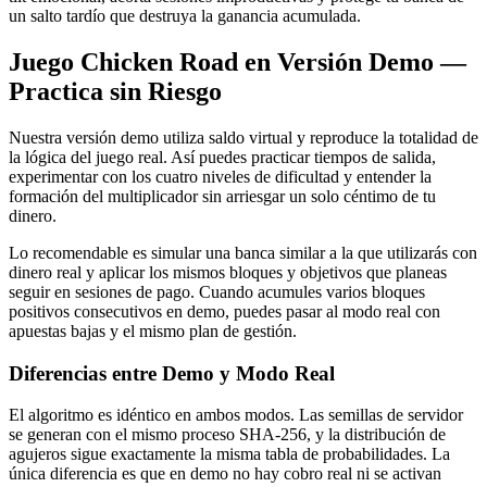
un salto tardío que destruya la ganancia acumulada.
Juego Chicken Road en Versión Demo —
Practica sin Riesgo
Nuestra versión demo utiliza saldo virtual y reproduce la totalidad de
la lógica del juego real. Así puedes practicar tiempos de salida,
experimentar con los cuatro niveles de dificultad y entender la
formación del multiplicador sin arriesgar un solo céntimo de tu
dinero.
Lo recomendable es simular una banca similar a la que utilizarás con
dinero real y aplicar los mismos bloques y objetivos que planeas
seguir en sesiones de pago. Cuando acumules varios bloques
positivos consecutivos en demo, puedes pasar al modo real con
apuestas bajas y el mismo plan de gestión.
Diferencias entre Demo y Modo Real
El algoritmo es idéntico en ambos modos. Las semillas de servidor
se generan con el mismo proceso SHA-256, y la distribución de
agujeros sigue exactamente la misma tabla de probabilidades. La
única diferencia es que en demo no hay cobro real ni se activan