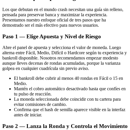
Los que debutan en el mundo crash necesitan una guía sin relleno,
pensada para preservar banca y maximizar la experiencia.
Presentamos nuestro enfoque oficial de tres pasos que ha
demostrado ser el más efectivo para nuevos usuarios.
Paso 1 — Elige Apuesta y Nivel de Riesgo
Abre el panel de apuesta y selecciona el valor de moneda. Luego
alterna entre Fácil, Medio, Difícil o Hardcore según tu experiencia y
bankroll disponible. Nosotros recomendamos empezar modesto
aunque lleves decenas de rondas acumuladas, porque la varianza
golpea en cualquier cuadrícula sin previo aviso.
El bankroll debe cubrir al menos 40 rondas en Fácil o 15 en
Medio.
Mantén el cobro automático desactivado hasta que confíes en
tu pulso de reacción.
La moneda seleccionada debe coincidir con tu cartera para
evitar comisiones de cambio.
Confirma que el hash de semilla aparece visible en la interfaz
antes de iniciar.
Paso 2 — Lanza la Ronda y Controla el Movimiento