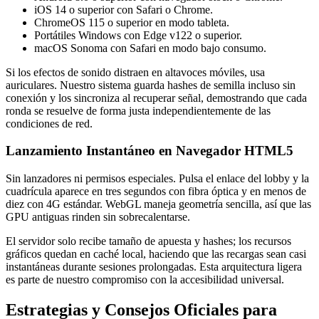
iOS 14 o superior con Safari o Chrome.
ChromeOS 115 o superior en modo tableta.
Portátiles Windows con Edge v122 o superior.
macOS Sonoma con Safari en modo bajo consumo.
Si los efectos de sonido distraen en altavoces móviles, usa
auriculares. Nuestro sistema guarda hashes de semilla incluso sin
conexión y los sincroniza al recuperar señal, demostrando que cada
ronda se resuelve de forma justa independientemente de las
condiciones de red.
Lanzamiento Instantáneo en Navegador HTML5
Sin lanzadores ni permisos especiales. Pulsa el enlace del lobby y la
cuadrícula aparece en tres segundos con fibra óptica y en menos de
diez con 4G estándar. WebGL maneja geometría sencilla, así que las
GPU antiguas rinden sin sobrecalentarse.
El servidor solo recibe tamaño de apuesta y hashes; los recursos
gráficos quedan en caché local, haciendo que las recargas sean casi
instantáneas durante sesiones prolongadas. Esta arquitectura ligera
es parte de nuestro compromiso con la accesibilidad universal.
Estrategias y Consejos Oficiales para