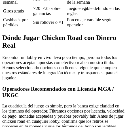
semanal
de la semana
×20–×35 sobre
Juego elegible definido en las
Giros gratis
ganancias
reglas
Cashback por
Porcentaje variable según
Sin rollover o ×1
pérdidas
operador
Dónde Jugar Chicken Road con Dinero
Real
Encontrar un lobby en vivo lleva poco tiempo, pero no todos los
operadores aceptan apuestas con efectivo real en nuestro título.
Hemos seleccionado opciones con licencia vigente que cumplen
nuestros estándares de integración técnica y transparencia para el
jugador.
Operadores Recomendados con Licencia MGA /
UKGC
La cuadrícula del juego es simple, pero la banca exige claridad en
los términos del operador. Filtramos opciones por licencia, velocidad
de pago, monedas aceptadas y pruebas provably fair. Antes de jugar
chicken road en cualquier lobby, confirma que los retiros se
procesan en tu moneda y que los términos del bono son legibles.