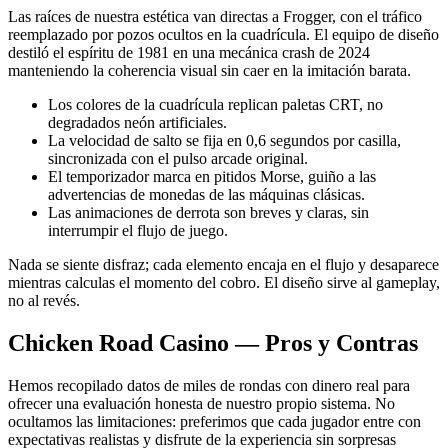
Las raíces de nuestra estética van directas a Frogger, con el tráfico
reemplazado por pozos ocultos en la cuadrícula. El equipo de diseño
destiló el espíritu de 1981 en una mecánica crash de 2024
manteniendo la coherencia visual sin caer en la imitación barata.
Los colores de la cuadrícula replican paletas CRT, no
degradados neón artificiales.
La velocidad de salto se fija en 0,6 segundos por casilla,
sincronizada con el pulso arcade original.
El temporizador marca en pitidos Morse, guiño a las
advertencias de monedas de las máquinas clásicas.
Las animaciones de derrota son breves y claras, sin
interrumpir el flujo de juego.
Nada se siente disfraz; cada elemento encaja en el flujo y desaparece
mientras calculas el momento del cobro. El diseño sirve al gameplay,
no al revés.
Chicken Road Casino — Pros y Contras
Hemos recopilado datos de miles de rondas con dinero real para
ofrecer una evaluación honesta de nuestro propio sistema. No
ocultamos las limitaciones: preferimos que cada jugador entre con
expectativas realistas y disfrute de la experiencia sin sorpresas