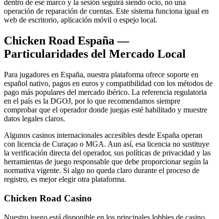
dentro de ese marco y la sesión seguirá siendo ocio, no una
operación de reparación de cuentas. Este sistema funciona igual en
web de escritorio, aplicación móvil o espejo local.
Chicken Road España —
Particularidades del Mercado Local
Para jugadores en España, nuestra plataforma ofrece soporte en
español nativo, pagos en euros y compatibilidad con los métodos de
pago más populares del mercado ibérico. La referencia regulatoria
en el país es la DGOJ, por lo que recomendamos siempre
comprobar que el operador donde juegas esté habilitado y muestre
datos legales claros.
Algunos casinos internacionales accesibles desde España operan
con licencia de Curaçao o MGA. Aun así, esa licencia no sustituye
la verificación directa del operador, sus políticas de privacidad y las
herramientas de juego responsable que debe proporcionar según la
normativa vigente. Si algo no queda claro durante el proceso de
registro, es mejor elegir otra plataforma.
Chicken Road Casino
Nuestro juego está disponible en los principales lobbies de casino