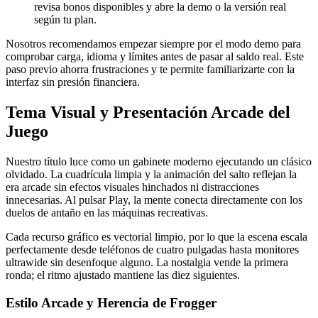
revisa bonos disponibles y abre la demo o la versión real
según tu plan.
Nosotros recomendamos empezar siempre por el modo demo para
comprobar carga, idioma y límites antes de pasar al saldo real. Este
paso previo ahorra frustraciones y te permite familiarizarte con la
interfaz sin presión financiera.
Tema Visual y Presentación Arcade del
Juego
Nuestro título luce como un gabinete moderno ejecutando un clásico
olvidado. La cuadrícula limpia y la animación del salto reflejan la
era arcade sin efectos visuales hinchados ni distracciones
innecesarias. Al pulsar Play, la mente conecta directamente con los
duelos de antaño en las máquinas recreativas.
Cada recurso gráfico es vectorial limpio, por lo que la escena escala
perfectamente desde teléfonos de cuatro pulgadas hasta monitores
ultrawide sin desenfoque alguno. La nostalgia vende la primera
ronda; el ritmo ajustado mantiene las diez siguientes.
Estilo Arcade y Herencia de Frogger