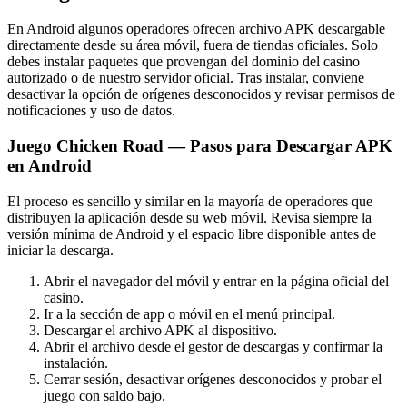
En Android algunos operadores ofrecen archivo APK descargable
directamente desde su área móvil, fuera de tiendas oficiales. Solo
debes instalar paquetes que provengan del dominio del casino
autorizado o de nuestro servidor oficial. Tras instalar, conviene
desactivar la opción de orígenes desconocidos y revisar permisos de
notificaciones y uso de datos.
Juego Chicken Road — Pasos para Descargar APK
en Android
El proceso es sencillo y similar en la mayoría de operadores que
distribuyen la aplicación desde su web móvil. Revisa siempre la
versión mínima de Android y el espacio libre disponible antes de
iniciar la descarga.
Abrir el navegador del móvil y entrar en la página oficial del
casino.
Ir a la sección de app o móvil en el menú principal.
Descargar el archivo APK al dispositivo.
Abrir el archivo desde el gestor de descargas y confirmar la
instalación.
Cerrar sesión, desactivar orígenes desconocidos y probar el
juego con saldo bajo.