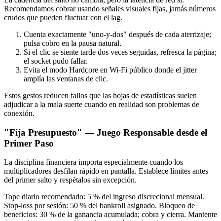
Recomendamos cobrar usando señales visuales fijas, jamás números
crudos que pueden fluctuar con el lag.
Cuenta exactamente "uno-y-dos" después de cada aterrizaje;
pulsa cobro en la pausa natural.
Si el clic se siente tarde dos veces seguidas, refresca la página;
el socket pudo fallar.
Evita el modo Hardcore en Wi-Fi público donde el jitter
amplía las ventanas de clic.
Estos gestos reducen fallos que las hojas de estadísticas suelen
adjudicar a la mala suerte cuando en realidad son problemas de
conexión.
"Fija Presupuesto" — Juego Responsable desde el
Primer Paso
La disciplina financiera importa especialmente cuando los
multiplicadores desfilan rápido en pantalla. Establece límites antes
del primer salto y respétalos sin excepción.
Tope diario recomendado: 5 % del ingreso discrecional mensual.
Stop-loss por sesión: 50 % del bankroll asignado. Bloqueo de
beneficios: 30 % de la ganancia acumulada; cobra y cierra. Mantente