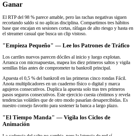
Ganar
El RTP del 98 % parece amable, pero las rachas negativas siguen
recortando saldo si no aplicas disciplina. Compartimos tres hábitos
base que encajan en sesiones cortas, ráfagas de alto riesgo y hasta en
el streamer casual que busca un clip vistoso.
"Empieza Pequeño" — Lee los Patrones de Tráfico
Los carriles nuevos parecen dóciles al inicio y luego explotan.
Arranca con microapuestas, mapea los diez primeros saltos y vigila
semillas frías antes de comprometer tu bankroll principal.
Apuesta el 0,5 % del bankroll en las primeras cinco rondas Fácil.
Anota multiplicadores en un cuaderno físico o digital y marca
agujeros consecutivos. Duplica la apuesta solo tras tres primeros
pasos seguros consecutivos. Este ejercicio cuesta céntimos y revela
tendencias volátiles que de otro modo pasarían desapercibidas. Es
nuestro consejo favorito para sostener la banca a largo plazo.
"El Tiempo Manda" — Vigila los Ciclos de
Animación
La cadencia del salto no cambia, pero la latencia de red sí.