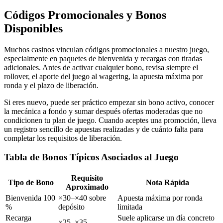
Códigos Promocionales y Bonos
Disponibles
Muchos casinos vinculan códigos promocionales a nuestro juego,
especialmente en paquetes de bienvenida y recargas con tiradas
adicionales. Antes de activar cualquier bono, revisa siempre el
rollover, el aporte del juego al wagering, la apuesta máxima por
ronda y el plazo de liberación.
Si eres nuevo, puede ser práctico empezar sin bono activo, conocer
la mecánica a fondo y sumar después ofertas moderadas que no
condicionen tu plan de juego. Cuando aceptes una promoción, lleva
un registro sencillo de apuestas realizadas y de cuánto falta para
completar los requisitos de liberación.
Tabla de Bonos Típicos Asociados al Juego
Requisito
Tipo de Bono
Nota Rápida
Aproximado
Bienvenida 100
×30–×40 sobre
Apuesta máxima por ronda
%
depósito
limitada
Recarga
Suele aplicarse un día concreto
×25–×35