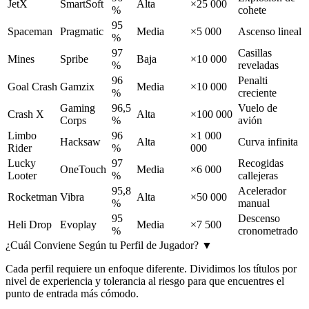
JetX
SmartSoft
Alta
×25 000
%
cohete
95
Spaceman
Pragmatic
Media
×5 000
Ascenso lineal
%
97
Casillas
Mines
Spribe
Baja
×10 000
%
reveladas
96
Penalti
Goal Crash
Gamzix
Media
×10 000
%
creciente
Gaming
96,5
Vuelo de
Crash X
Alta
×100 000
Corps
%
avión
Limbo
96
×1 000
Hacksaw
Alta
Curva infinita
Rider
%
000
Lucky
97
Recogidas
OneTouch
Media
×6 000
Looter
%
callejeras
95,8
Acelerador
Rocketman
Vibra
Alta
×50 000
%
manual
95
Descenso
Heli Drop
Evoplay
Media
×7 500
%
cronometrado
¿Cuál Conviene Según tu Perfil de Jugador?
▼
Cada perfil requiere un enfoque diferente. Dividimos los títulos por
nivel de experiencia y tolerancia al riesgo para que encuentres el
punto de entrada más cómodo.