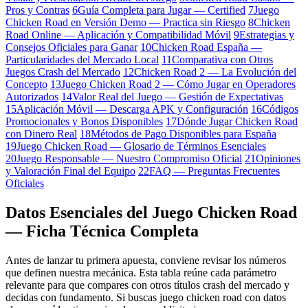
Pros y Contras
6
Guía Completa para Jugar — Certified
7
Juego
Chicken Road en Versión Demo — Practica sin Riesgo
8
Chicken
Road Online — Aplicación y Compatibilidad Móvil
9
Estrategias y
Consejos Oficiales para Ganar
10
Chicken Road España —
Particularidades del Mercado Local
11
Comparativa con Otros
Juegos Crash del Mercado
12
Chicken Road 2 — La Evolución del
Concepto
13
Juego Chicken Road 2 — Cómo Jugar en Operadores
Autorizados
14
Valor Real del Juego — Gestión de Expectativas
15
Aplicación Móvil — Descarga APK y Configuración
16
Códigos
Promocionales y Bonos Disponibles
17
Dónde Jugar Chicken Road
con Dinero Real
18
Métodos de Pago Disponibles para España
19
Juego Chicken Road — Glosario de Términos Esenciales
20
Juego Responsable — Nuestro Compromiso Oficial
21
Opiniones
y Valoración Final del Equipo
22
FAQ — Preguntas Frecuentes
Oficiales
Datos Esenciales del Juego Chicken Road
— Ficha Técnica Completa
Antes de lanzar tu primera apuesta, conviene revisar los números
que definen nuestra mecánica. Esta tabla reúne cada parámetro
relevante para que compares con otros títulos crash del mercado y
decidas con fundamento. Si buscas juego chicken road con datos