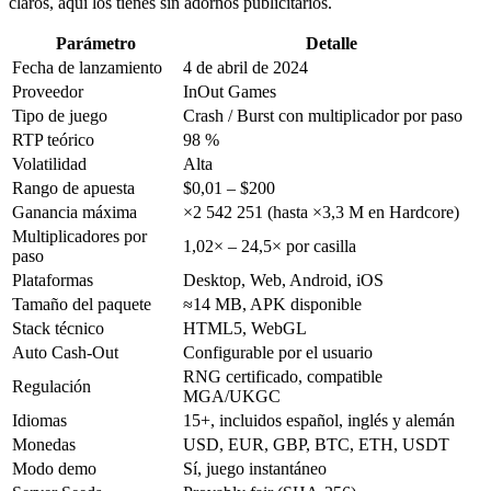
claros, aquí los tienes sin adornos publicitarios.
Parámetro
Detalle
Fecha de lanzamiento
4 de abril de 2024
Proveedor
InOut Games
Tipo de juego
Crash / Burst con multiplicador por paso
RTP teórico
98 %
Volatilidad
Alta
Rango de apuesta
$0,01 – $200
Ganancia máxima
×2 542 251 (hasta ×3,3 M en Hardcore)
Multiplicadores por
1,02× – 24,5× por casilla
paso
Plataformas
Desktop, Web, Android, iOS
Tamaño del paquete
≈14 MB, APK disponible
Stack técnico
HTML5, WebGL
Auto Cash-Out
Configurable por el usuario
RNG certificado, compatible
Regulación
MGA/UKGC
Idiomas
15+, incluidos español, inglés y alemán
Monedas
USD, EUR, GBP, BTC, ETH, USDT
Modo demo
Sí, juego instantáneo