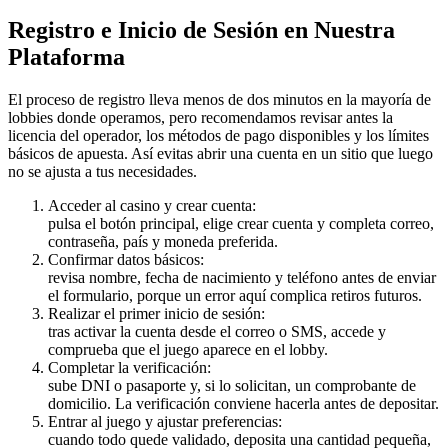
Registro e Inicio de Sesión en Nuestra
Plataforma
El proceso de registro lleva menos de dos minutos en la mayoría de
lobbies donde operamos, pero recomendamos revisar antes la
licencia del operador, los métodos de pago disponibles y los límites
básicos de apuesta. Así evitas abrir una cuenta en un sitio que luego
no se ajusta a tus necesidades.
Acceder al casino y crear cuenta:
pulsa el botón principal, elige crear cuenta y completa correo,
contraseña, país y moneda preferida.
Confirmar datos básicos:
revisa nombre, fecha de nacimiento y teléfono antes de enviar
el formulario, porque un error aquí complica retiros futuros.
Realizar el primer inicio de sesión:
tras activar la cuenta desde el correo o SMS, accede y
comprueba que el juego aparece en el lobby.
Completar la verificación:
sube DNI o pasaporte y, si lo solicitan, un comprobante de
domicilio. La verificación conviene hacerla antes de depositar.
Entrar al juego y ajustar preferencias:
cuando todo quede validado, deposita una cantidad pequeña,