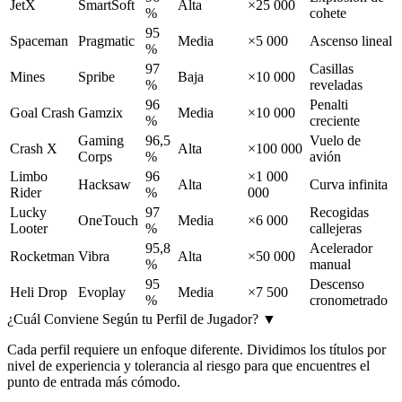
JetX
SmartSoft
Alta
×25 000
%
cohete
95
Spaceman
Pragmatic
Media
×5 000
Ascenso lineal
%
97
Casillas
Mines
Spribe
Baja
×10 000
%
reveladas
96
Penalti
Goal Crash
Gamzix
Media
×10 000
%
creciente
Gaming
96,5
Vuelo de
Crash X
Alta
×100 000
Corps
%
avión
Limbo
96
×1 000
Hacksaw
Alta
Curva infinita
Rider
%
000
Lucky
97
Recogidas
OneTouch
Media
×6 000
Looter
%
callejeras
95,8
Acelerador
Rocketman
Vibra
Alta
×50 000
%
manual
95
Descenso
Heli Drop
Evoplay
Media
×7 500
%
cronometrado
¿Cuál Conviene Según tu Perfil de Jugador?
▼
Cada perfil requiere un enfoque diferente. Dividimos los títulos por
nivel de experiencia y tolerancia al riesgo para que encuentres el
punto de entrada más cómodo.