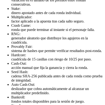
variación en el tamaño de los premios entre rondas
consecutivas.
Stake:
dinero apostado antes de cada ronda individual.
Multiplicador:
factor aplicado a la apuesta tras cada salto seguro.
Crash Game:
ronda que puede terminar al instante si el personaje falla.
RNG:
generador aleatorio que distribuye los agujeros en la
cuadrícula.
Provably Fair:
sistema de hashes que permite verificar resultados post-ronda.
Hardcore:
cuadrícula de 15 casillas con riesgo de 10/25 por paso.
Cash-Out:
acción manual que fija la ganancia y cierra la ronda.
Seed Hash:
cadena SHA-256 publicada antes de cada ronda como prueba
de integridad.
Auto Cash-Out:
deslizador que cobra automáticamente al alcanzar un
multiplicador predefinido.
Bankroll:
fondos totales disponibles para la sesión de juego.