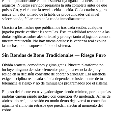
El multiplicador sube en una escalera fija ligada a la densidad de
agujeros. Nuestro servidor preasigna la ruta completa antes de que
pulses Go, y el cliente la revela celda a celda. Cada cuadro seguro
añade un valor tomado de la tabla de probabilidades del nivel
seleccionado; fallar termina la ronda inmediatamente.
Gracias a los hashes que publicamos tras cada sesión, cualquier
jugador puede verificar las semillas. Esta trazabilidad responde a las
dudas legítimas sobre aleatoriedad y protege tanto al jugador como a
nuestra reputación. No hay trucos ocultos: la varianza real explica
las rachas, no un supuesto fallo del sistema.
Sin Rondas de Bono Tradicionales — Riesgo Puro
Olvida scatters, comodines y giros gratis. Nuestra plataforma no
incluye ninguno de estos elementos porque la esencia del juego
reside en la decisión constante de cobrar o arriesgar. Esa ausencia
exige disciplina real; cada subida depende exclusivamente de tu
tolerancia al riesgo y no de minijuegos programados por el sistema.
El peso del cliente en navegador sigue siendo mínimo, por lo que las
partidas cargan rápido incluso con conexión 4G moderada. Antes de
abrir saldo real, una sesión en modo demo deja ver si tu conexión
aguanta el ritmo sin retrasos que puedan afectar al momento del
cobro.