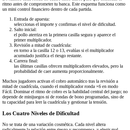
ritmo antes de comprometer tu banca. Este esquema funciona como
un mini control financiero dentro de cada partida.
Entrada de apuesta:
seleccionas el importe y confirmas el nivel de dificultad.
Salto inicial:
el pollo aterriza en la primera casilla segura y aparece el
primer multiplicador.
Revisión a mitad de cuadrícula:
en torno a la casilla 12 o 13, evalúas si el multiplicador
acumulado justifica el riesgo restante.
Carrera final:
las últimas casillas ofrecen multiplicadores elevados, pero la
probabilidad de caer aumenta proporcionalmente.
Muchos jugadores activan el cobro automático tras la revisión a
mitad de cuadrícula, cuando el multiplicador ronda ×6 en modo
Fácil. Dominar el ritmo de cobro es la habilidad central del juego; no
depende de minijuegos ni de rondas de bono programadas, sino de
tu capacidad para leer la cuadrícula y gestionar la tensión.
Los Cuatro Niveles de Dificultad
No se trata de una variación cosmética. Cada nivel altera
radicalmente la relación entre riesgo y recompensa, y elegir mal