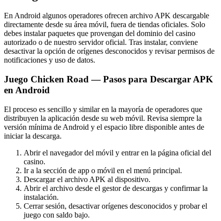
En Android algunos operadores ofrecen archivo APK descargable
directamente desde su área móvil, fuera de tiendas oficiales. Solo
debes instalar paquetes que provengan del dominio del casino
autorizado o de nuestro servidor oficial. Tras instalar, conviene
desactivar la opción de orígenes desconocidos y revisar permisos de
notificaciones y uso de datos.
Juego Chicken Road — Pasos para Descargar APK
en Android
El proceso es sencillo y similar en la mayoría de operadores que
distribuyen la aplicación desde su web móvil. Revisa siempre la
versión mínima de Android y el espacio libre disponible antes de
iniciar la descarga.
Abrir el navegador del móvil y entrar en la página oficial del
casino.
Ir a la sección de app o móvil en el menú principal.
Descargar el archivo APK al dispositivo.
Abrir el archivo desde el gestor de descargas y confirmar la
instalación.
Cerrar sesión, desactivar orígenes desconocidos y probar el
juego con saldo bajo.