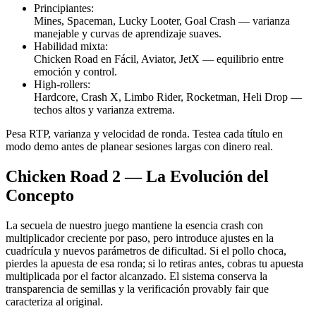
Principiantes:
Mines, Spaceman, Lucky Looter, Goal Crash — varianza
manejable y curvas de aprendizaje suaves.
Habilidad mixta:
Chicken Road en Fácil, Aviator, JetX — equilibrio entre
emoción y control.
High-rollers:
Hardcore, Crash X, Limbo Rider, Rocketman, Heli Drop —
techos altos y varianza extrema.
Pesa RTP, varianza y velocidad de ronda. Testea cada título en
modo demo antes de planear sesiones largas con dinero real.
Chicken Road 2 — La Evolución del
Concepto
La secuela de nuestro juego mantiene la esencia crash con
multiplicador creciente por paso, pero introduce ajustes en la
cuadrícula y nuevos parámetros de dificultad. Si el pollo choca,
pierdes la apuesta de esa ronda; si lo retiras antes, cobras tu apuesta
multiplicada por el factor alcanzado. El sistema conserva la
transparencia de semillas y la verificación provably fair que
caracteriza al original.