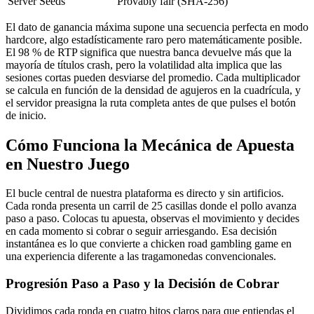
Server Seeds
Provably fair (SHA-256)
El dato de ganancia máxima supone una secuencia perfecta en modo
hardcore, algo estadísticamente raro pero matemáticamente posible.
El 98 % de RTP significa que nuestra banca devuelve más que la
mayoría de títulos crash, pero la volatilidad alta implica que las
sesiones cortas pueden desviarse del promedio. Cada multiplicador
se calcula en función de la densidad de agujeros en la cuadrícula, y
el servidor preasigna la ruta completa antes de que pulses el botón
de inicio.
Cómo Funciona la Mecánica de Apuesta
en Nuestro Juego
El bucle central de nuestra plataforma es directo y sin artificios.
Cada ronda presenta un carril de 25 casillas donde el pollo avanza
paso a paso. Colocas tu apuesta, observas el movimiento y decides
en cada momento si cobrar o seguir arriesgando. Esa decisión
instantánea es lo que convierte a chicken road gambling game en
una experiencia diferente a las tragamonedas convencionales.
Progresión Paso a Paso y la Decisión de Cobrar
Dividimos cada ronda en cuatro hitos claros para que entiendas el