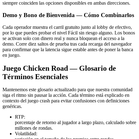
siempre coinciden las opciones disponibles en ambas direcciones.
Demo y Bono de Bienvenida — Cómo Combinarlos
Cada operador muestra el carril gratuito junto al lobby de efectivo,
por lo que puedes probar el nivel Fácil sin riesgo alguno. Los bonos
se activan solo con dinero real y nunca bloquean el acceso a la
demo. Corre diez saltos de prueba tras cada recarga del navegador
para confirmar que la latencia sigue estable antes de poner la banca
en juego.
Juego Chicken Road — Glosario de
Términos Esenciales
Mantenemos este glosario actualizado para que nuestra comunidad
siga el ritmo sin pausar la acción. Cada término está explicado en
contexto del juego crash para evitar confusiones con definiciones
genéricas.
RTP:
porcentaje de retorno al jugador a largo plazo, calculado sobre
millones de rondas.
Volatilidad: