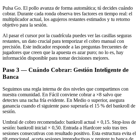
Pulsa Go. El pollo avanza de forma automática; tú decides cuándo
cobrar. Durante cada ronda observa tres factores en tiempo real: el
multiplicador actual, los agujeros restantes estimados y tu retorno
objetivo para la sesión.
Al pasar el cursor por la cuadrícula puedes ver las casillas seguras
restantes, un dato crucial para temporizar el cobro manual con
precisión. Este indicador responde a las preguntas frecuentes de
jugadores que creen que la apuesta es azar puro; no lo es, hay
información disponible para tomar decisiones mejores.
Paso 3 — Cuándo Cobrar: Gestión Inteligente de
Banca
Seguimos una regla interna de dos niveles que compartimos con
nuestra comunidad. En Fácil conviene cobrar a ×8 salvo que
detectes una racha fría evidente. En Medio o superior, asegura
ganancia cuando el siguiente paso superaría el 15 % del bankroll de
sesión.
Umbral de cobro recomendado: bankroll actual × 0,15. Stop-loss de
sesión: bankroll inicial × 0,50. Entrada a Hardcore solo tras tres
sesiones consecutivas con resultado positivo. Esta estructura evita el
tilt emocional, acorta sesiones improductivas y protege tu banca de