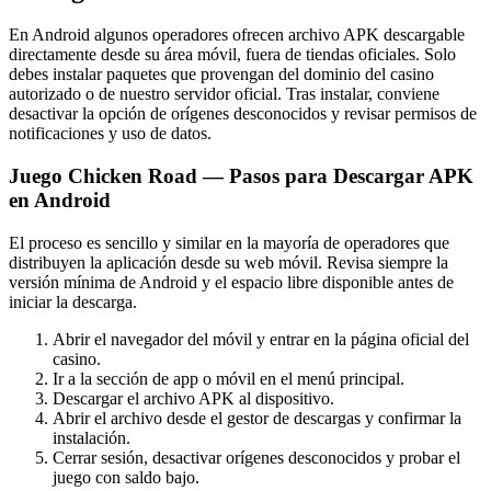
En Android algunos operadores ofrecen archivo APK descargable
directamente desde su área móvil, fuera de tiendas oficiales. Solo
debes instalar paquetes que provengan del dominio del casino
autorizado o de nuestro servidor oficial. Tras instalar, conviene
desactivar la opción de orígenes desconocidos y revisar permisos de
notificaciones y uso de datos.
Juego Chicken Road — Pasos para Descargar APK
en Android
El proceso es sencillo y similar en la mayoría de operadores que
distribuyen la aplicación desde su web móvil. Revisa siempre la
versión mínima de Android y el espacio libre disponible antes de
iniciar la descarga.
Abrir el navegador del móvil y entrar en la página oficial del
casino.
Ir a la sección de app o móvil en el menú principal.
Descargar el archivo APK al dispositivo.
Abrir el archivo desde el gestor de descargas y confirmar la
instalación.
Cerrar sesión, desactivar orígenes desconocidos y probar el
juego con saldo bajo.