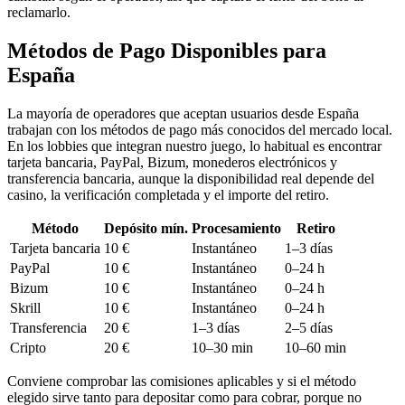
reclamarlo.
Métodos de Pago Disponibles para
España
La mayoría de operadores que aceptan usuarios desde España
trabajan con los métodos de pago más conocidos del mercado local.
En los lobbies que integran nuestro juego, lo habitual es encontrar
tarjeta bancaria, PayPal, Bizum, monederos electrónicos y
transferencia bancaria, aunque la disponibilidad real depende del
casino, la verificación completada y el importe del retiro.
Método
Depósito mín.
Procesamiento
Retiro
Tarjeta bancaria
10 €
Instantáneo
1–3 días
PayPal
10 €
Instantáneo
0–24 h
Bizum
10 €
Instantáneo
0–24 h
Skrill
10 €
Instantáneo
0–24 h
Transferencia
20 €
1–3 días
2–5 días
Cripto
20 €
10–30 min
10–60 min
Conviene comprobar las comisiones aplicables y si el método
elegido sirve tanto para depositar como para cobrar, porque no