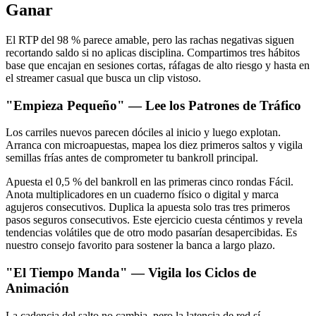
Ganar
El RTP del 98 % parece amable, pero las rachas negativas siguen
recortando saldo si no aplicas disciplina. Compartimos tres hábitos
base que encajan en sesiones cortas, ráfagas de alto riesgo y hasta en
el streamer casual que busca un clip vistoso.
"Empieza Pequeño" — Lee los Patrones de Tráfico
Los carriles nuevos parecen dóciles al inicio y luego explotan.
Arranca con microapuestas, mapea los diez primeros saltos y vigila
semillas frías antes de comprometer tu bankroll principal.
Apuesta el 0,5 % del bankroll en las primeras cinco rondas Fácil.
Anota multiplicadores en un cuaderno físico o digital y marca
agujeros consecutivos. Duplica la apuesta solo tras tres primeros
pasos seguros consecutivos. Este ejercicio cuesta céntimos y revela
tendencias volátiles que de otro modo pasarían desapercibidas. Es
nuestro consejo favorito para sostener la banca a largo plazo.
"El Tiempo Manda" — Vigila los Ciclos de
Animación
La cadencia del salto no cambia, pero la latencia de red sí.