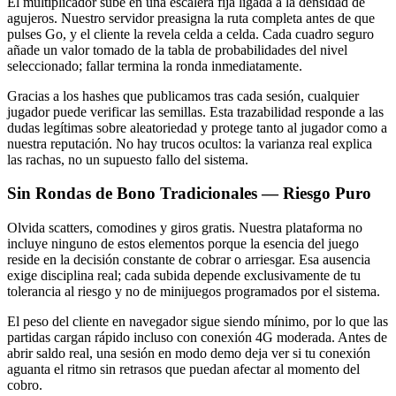
El multiplicador sube en una escalera fija ligada a la densidad de
agujeros. Nuestro servidor preasigna la ruta completa antes de que
pulses Go, y el cliente la revela celda a celda. Cada cuadro seguro
añade un valor tomado de la tabla de probabilidades del nivel
seleccionado; fallar termina la ronda inmediatamente.
Gracias a los hashes que publicamos tras cada sesión, cualquier
jugador puede verificar las semillas. Esta trazabilidad responde a las
dudas legítimas sobre aleatoriedad y protege tanto al jugador como a
nuestra reputación. No hay trucos ocultos: la varianza real explica
las rachas, no un supuesto fallo del sistema.
Sin Rondas de Bono Tradicionales — Riesgo Puro
Olvida scatters, comodines y giros gratis. Nuestra plataforma no
incluye ninguno de estos elementos porque la esencia del juego
reside en la decisión constante de cobrar o arriesgar. Esa ausencia
exige disciplina real; cada subida depende exclusivamente de tu
tolerancia al riesgo y no de minijuegos programados por el sistema.
El peso del cliente en navegador sigue siendo mínimo, por lo que las
partidas cargan rápido incluso con conexión 4G moderada. Antes de
abrir saldo real, una sesión en modo demo deja ver si tu conexión
aguanta el ritmo sin retrasos que puedan afectar al momento del
cobro.