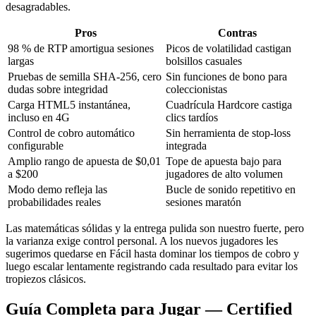
desagradables.
Pros
Contras
98 % de RTP amortigua sesiones
Picos de volatilidad castigan
largas
bolsillos casuales
Pruebas de semilla SHA-256, cero
Sin funciones de bono para
dudas sobre integridad
coleccionistas
Carga HTML5 instantánea,
Cuadrícula Hardcore castiga
incluso en 4G
clics tardíos
Control de cobro automático
Sin herramienta de stop-loss
configurable
integrada
Amplio rango de apuesta de $0,01
Tope de apuesta bajo para
a $200
jugadores de alto volumen
Modo demo refleja las
Bucle de sonido repetitivo en
probabilidades reales
sesiones maratón
Las matemáticas sólidas y la entrega pulida son nuestro fuerte, pero
la varianza exige control personal. A los nuevos jugadores les
sugerimos quedarse en Fácil hasta dominar los tiempos de cobro y
luego escalar lentamente registrando cada resultado para evitar los
tropiezos clásicos.
Guía Completa para Jugar — Certified