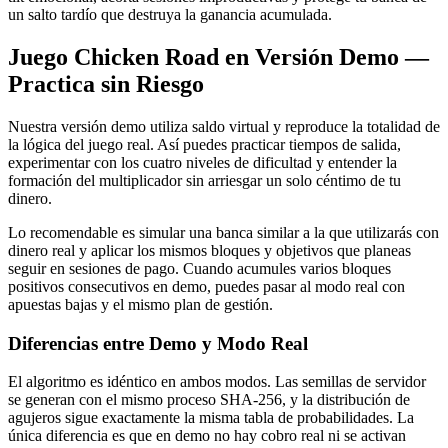
un salto tardío que destruya la ganancia acumulada.
Juego Chicken Road en Versión Demo —
Practica sin Riesgo
Nuestra versión demo utiliza saldo virtual y reproduce la totalidad de
la lógica del juego real. Así puedes practicar tiempos de salida,
experimentar con los cuatro niveles de dificultad y entender la
formación del multiplicador sin arriesgar un solo céntimo de tu
dinero.
Lo recomendable es simular una banca similar a la que utilizarás con
dinero real y aplicar los mismos bloques y objetivos que planeas
seguir en sesiones de pago. Cuando acumules varios bloques
positivos consecutivos en demo, puedes pasar al modo real con
apuestas bajas y el mismo plan de gestión.
Diferencias entre Demo y Modo Real
El algoritmo es idéntico en ambos modos. Las semillas de servidor
se generan con el mismo proceso SHA-256, y la distribución de
agujeros sigue exactamente la misma tabla de probabilidades. La
única diferencia es que en demo no hay cobro real ni se activan