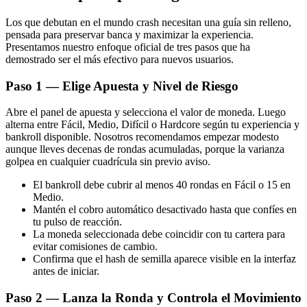
Los que debutan en el mundo crash necesitan una guía sin relleno,
pensada para preservar banca y maximizar la experiencia.
Presentamos nuestro enfoque oficial de tres pasos que ha
demostrado ser el más efectivo para nuevos usuarios.
Paso 1 — Elige Apuesta y Nivel de Riesgo
Abre el panel de apuesta y selecciona el valor de moneda. Luego
alterna entre Fácil, Medio, Difícil o Hardcore según tu experiencia y
bankroll disponible. Nosotros recomendamos empezar modesto
aunque lleves decenas de rondas acumuladas, porque la varianza
golpea en cualquier cuadrícula sin previo aviso.
El bankroll debe cubrir al menos 40 rondas en Fácil o 15 en
Medio.
Mantén el cobro automático desactivado hasta que confíes en
tu pulso de reacción.
La moneda seleccionada debe coincidir con tu cartera para
evitar comisiones de cambio.
Confirma que el hash de semilla aparece visible en la interfaz
antes de iniciar.
Paso 2 — Lanza la Ronda y Controla el Movimiento