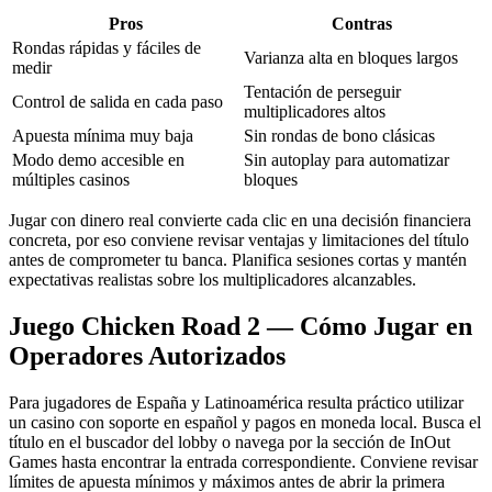
Pros
Contras
Rondas rápidas y fáciles de
Varianza alta en bloques largos
medir
Tentación de perseguir
Control de salida en cada paso
multiplicadores altos
Apuesta mínima muy baja
Sin rondas de bono clásicas
Modo demo accesible en
Sin autoplay para automatizar
múltiples casinos
bloques
Jugar con dinero real convierte cada clic en una decisión financiera
concreta, por eso conviene revisar ventajas y limitaciones del título
antes de comprometer tu banca. Planifica sesiones cortas y mantén
expectativas realistas sobre los multiplicadores alcanzables.
Juego Chicken Road 2 — Cómo Jugar en
Operadores Autorizados
Para jugadores de España y Latinoamérica resulta práctico utilizar
un casino con soporte en español y pagos en moneda local. Busca el
título en el buscador del lobby o navega por la sección de InOut
Games hasta encontrar la entrada correspondiente. Conviene revisar
límites de apuesta mínimos y máximos antes de abrir la primera