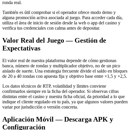
ronda real.
También es útil comprobar si el operador ofrece modo demo y
alguna promoción activa asociada al juego. Para acceder cada día,
utiliza el área de inicio de sesión desde la web o app del casino y
verifica tus credenciales con calma antes de depositar.
Valor Real del Juego — Gestión de
Expectativas
El valor real de nuestra plataforma depende de cómo gestionas
banca, número de rondas y multiplicador objetivo, no de un pico
aislado de suerte. Una estrategia frecuente divide el saldo en bloques
de 20 a 40 rondas con apuesta fija y objetivo base entre ×1,5 y ×2,5.
Los datos técnicos de RTP, volatilidad y límites conviene
confirmarlos siempre en la ficha del operador. Si observas cifras
distintas entre el casino y nuestra ficha oficial, da prioridad a lo que
indique el cliente regulado en tu país, ya que algunos valores pueden
variar por jurisdicción o versión concreta.
Aplicación Móvil — Descarga APK y
Configuración