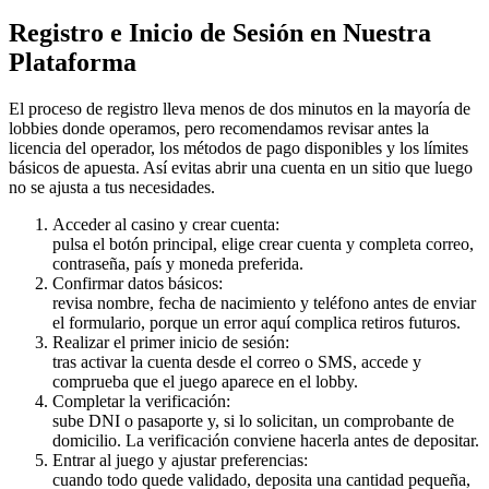
Registro e Inicio de Sesión en Nuestra
Plataforma
El proceso de registro lleva menos de dos minutos en la mayoría de
lobbies donde operamos, pero recomendamos revisar antes la
licencia del operador, los métodos de pago disponibles y los límites
básicos de apuesta. Así evitas abrir una cuenta en un sitio que luego
no se ajusta a tus necesidades.
Acceder al casino y crear cuenta:
pulsa el botón principal, elige crear cuenta y completa correo,
contraseña, país y moneda preferida.
Confirmar datos básicos:
revisa nombre, fecha de nacimiento y teléfono antes de enviar
el formulario, porque un error aquí complica retiros futuros.
Realizar el primer inicio de sesión:
tras activar la cuenta desde el correo o SMS, accede y
comprueba que el juego aparece en el lobby.
Completar la verificación:
sube DNI o pasaporte y, si lo solicitan, un comprobante de
domicilio. La verificación conviene hacerla antes de depositar.
Entrar al juego y ajustar preferencias:
cuando todo quede validado, deposita una cantidad pequeña,