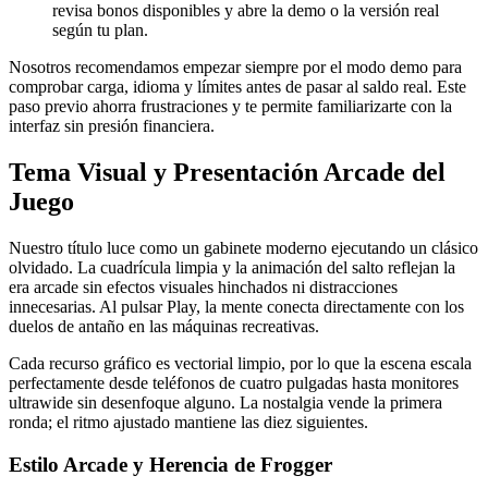
revisa bonos disponibles y abre la demo o la versión real
según tu plan.
Nosotros recomendamos empezar siempre por el modo demo para
comprobar carga, idioma y límites antes de pasar al saldo real. Este
paso previo ahorra frustraciones y te permite familiarizarte con la
interfaz sin presión financiera.
Tema Visual y Presentación Arcade del
Juego
Nuestro título luce como un gabinete moderno ejecutando un clásico
olvidado. La cuadrícula limpia y la animación del salto reflejan la
era arcade sin efectos visuales hinchados ni distracciones
innecesarias. Al pulsar Play, la mente conecta directamente con los
duelos de antaño en las máquinas recreativas.
Cada recurso gráfico es vectorial limpio, por lo que la escena escala
perfectamente desde teléfonos de cuatro pulgadas hasta monitores
ultrawide sin desenfoque alguno. La nostalgia vende la primera
ronda; el ritmo ajustado mantiene las diez siguientes.
Estilo Arcade y Herencia de Frogger