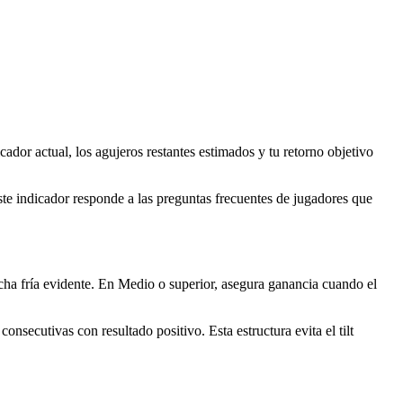
ador actual, los agujeros restantes estimados y tu retorno objetivo
Este indicador responde a las preguntas frecuentes de jugadores que
ha fría evidente. En Medio o superior, asegura ganancia cuando el
nsecutivas con resultado positivo. Esta estructura evita el tilt