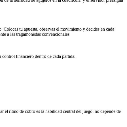
ón de la densidad de agujeros en la cuadrícula, y el servidor preasigna
aso. Colocas tu apuesta, observas el movimiento y decides en cada
ente a las tragamonedas convencionales.
control financiero dentro de cada partida.
r el ritmo de cobro es la habilidad central del juego; no depende de