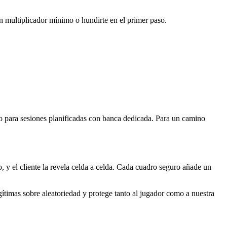
un multiplicador mínimo o hundirte en el primer paso.
o para sesiones planificadas con banca dedicada. Para un camino
o, y el cliente la revela celda a celda. Cada cuadro seguro añade un
egítimas sobre aleatoriedad y protege tanto al jugador como a nuestra