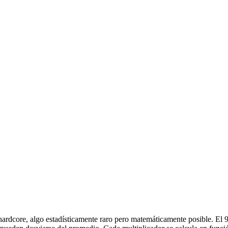
rdcore, algo estadísticamente raro pero matemáticamente posible. El 