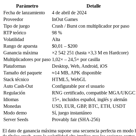
Parámetro
Detalle
Fecha de lanzamiento
4 de abril de 2024
Proveedor
InOut Games
Tipo de juego
Crash / Burst con multiplicador por paso
RTP teórico
98 %
Volatilidad
Alta
Rango de apuesta
$0,01 – $200
Ganancia máxima
×2 542 251 (hasta ×3,3 M en Hardcore)
Multiplicadores por paso
1,02× – 24,5× por casilla
Plataformas
Desktop, Web, Android, iOS
Tamaño del paquete
≈14 MB, APK disponible
Stack técnico
HTML5, WebGL
Auto Cash-Out
Configurable por el usuario
Regulación
RNG certificado, compatible MGA/UKGC
Idiomas
15+, incluidos español, inglés y alemán
Monedas
USD, EUR, GBP, BTC, ETH, USDT
Modo demo
Sí, juego instantáneo
Server Seeds
Provably fair (SHA-256)
El dato de ganancia máxima supone una secuencia perfecta en modo ha