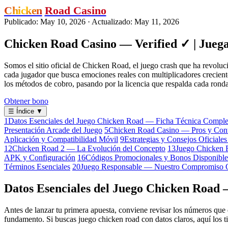
Chicken
Road Casino
Publicado: May 10, 2026
·
Actualizado: May 11, 2026
Chicken Road Casino — Verified ✓ | Juega 
Somos el sitio oficial de Chicken Road, el juego crash que ha revoluc
cada jugador que busca emociones reales con multiplicadores creciente
los métodos de cobro, pasando por la licencia que respalda cada rond
Obtener bono
☰
Índice
▼
1
Datos Esenciales del Juego Chicken Road — Ficha Técnica Comple
Presentación Arcade del Juego
5
Chicken Road Casino — Pros y Cont
Aplicación y Compatibilidad Móvil
9
Estrategias y Consejos Oficiale
12
Chicken Road 2 — La Evolución del Concepto
13
Juego Chicken 
APK y Configuración
16
Códigos Promocionales y Bonos Disponible
Términos Esenciales
20
Juego Responsable — Nuestro Compromiso O
Datos Esenciales del Juego Chicken Road
Antes de lanzar tu primera apuesta, conviene revisar los números que
fundamento. Si buscas juego chicken road con datos claros, aquí los ti