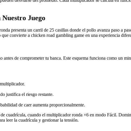
tas pueden desviarse del promedio. Cada multiplicador se calcula en funci
 Nuestro Juego
da ronda presenta un carril de 25 casillas donde el pollo avanza paso a p
lo que convierte a chicken road gambling game en una experiencia difer
tmo antes de comprometer tu banca. Este esquema funciona como un mini 
 multiplicador.
o justifica el riesgo restante.
probabilidad de caer aumenta proporcionalmente.
 de cuadrícula, cuando el multiplicador ronda ×6 en modo Fácil. Domina
 leer la cuadrícula y gestionar la tensión.