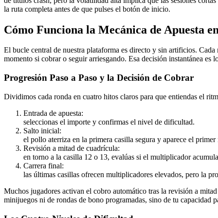
de títulos crash, pero la volatilidad alta implica que las sesiones cor
la ruta completa antes de que pulses el botón de inicio.
Cómo Funciona la Mecánica de Apuesta en
El bucle central de nuestra plataforma es directo y sin artificios. Ca
momento si cobrar o seguir arriesgando. Esa decisión instantánea es 
Progresión Paso a Paso y la Decisión de Cobrar
Dividimos cada ronda en cuatro hitos claros para que entiendas el ri
Entrada de apuesta:
seleccionas el importe y confirmas el nivel de dificultad.
Salto inicial:
el pollo aterriza en la primera casilla segura y aparece el primer
Revisión a mitad de cuadrícula:
en torno a la casilla 12 o 13, evalúas si el multiplicador acumulad
Carrera final:
las últimas casillas ofrecen multiplicadores elevados, pero la 
Muchos jugadores activan el cobro automático tras la revisión a mitad
minijuegos ni de rondas de bono programadas, sino de tu capacidad para