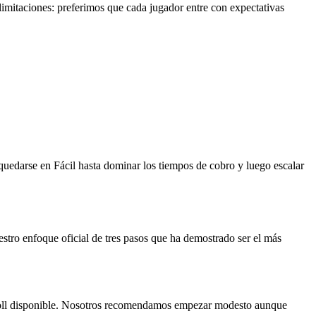
limitaciones: preferimos que cada jugador entre con expectativas
 quedarse en Fácil hasta dominar los tiempos de cobro y luego escalar
stro enfoque oficial de tres pasos que ha demostrado ser el más
nkroll disponible. Nosotros recomendamos empezar modesto aunque