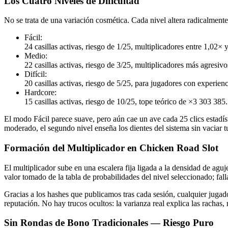
Los Cuatro Niveles de Dificultad
No se trata de una variación cosmética. Cada nivel altera radicalmente
Fácil:
24 casillas activas, riesgo de 1/25, multiplicadores entre 1,02× 
Medio:
22 casillas activas, riesgo de 3/25, multiplicadores más agresivo
Difícil:
20 casillas activas, riesgo de 5/25, para jugadores con experienc
Hardcore:
15 casillas activas, riesgo de 10/25, tope teórico de ×3 303 385.
El modo Fácil parece suave, pero aún cae un ave cada 25 clics estadí
moderado, el segundo nivel enseña los dientes del sistema sin vaciar tu
Formación del Multiplicador en Chicken Road Slot
El multiplicador sube en una escalera fija ligada a la densidad de agu
valor tomado de la tabla de probabilidades del nivel seleccionado; fal
Gracias a los hashes que publicamos tras cada sesión, cualquier jugado
reputación. No hay trucos ocultos: la varianza real explica las rachas, 
Sin Rondas de Bono Tradicionales — Riesgo Puro