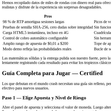
Hemos recopilado datos de miles de rondas con dinero real para ofrec
realistas y disfrute de la experiencia sin sorpresas desagradables.
Pros
98 % de RTP amortigua sesiones largas
Picos de vo
Pruebas de semilla SHA-256, cero dudas sobre integridad
Sin funcio
Carga HTML5 instantánea, incluso en 4G
Cuadrícula 
Control de cobro automático configurable
Sin herram
Amplio rango de apuesta de $0,01 a $200
Tope de ap
Modo demo refleja las probabilidades reales
Bucle de s
Las matemáticas sólidas y la entrega pulida son nuestro fuerte, pero l
lentamente registrando cada resultado para evitar los tropiezos clásicos
Guía Completa para Jugar — Certified
Los que debutan en el mundo crash necesitan una guía sin relleno, pe
efectivo para nuevos usuarios.
Paso 1 — Elige Apuesta y Nivel de Riesgo
Abre el panel de apuesta y selecciona el valor de moneda. Luego alt