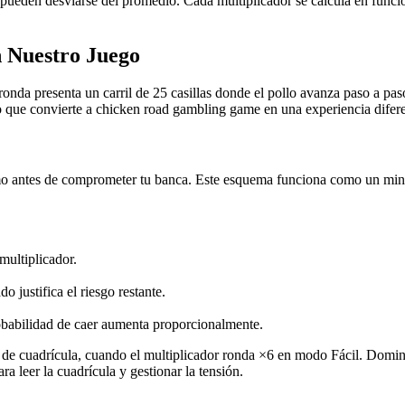
tas pueden desviarse del promedio. Cada multiplicador se calcula en funci
 Nuestro Juego
da ronda presenta un carril de 25 casillas donde el pollo avanza paso a p
lo que convierte a chicken road gambling game en una experiencia difer
tmo antes de comprometer tu banca. Este esquema funciona como un mini 
 multiplicador.
o justifica el riesgo restante.
probabilidad de caer aumenta proporcionalmente.
 de cuadrícula, cuando el multiplicador ronda ×6 en modo Fácil. Domina
 leer la cuadrícula y gestionar la tensión.