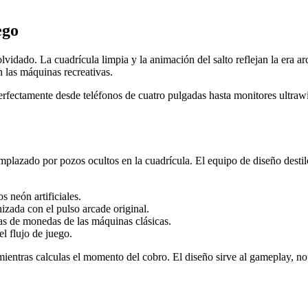
ego
idado. La cuadrícula limpia y la animación del salto reflejan la era arc
n las máquinas recreativas.
 perfectamente desde teléfonos de cuatro pulgadas hasta monitores ultraw
reemplazado por pozos ocultos en la cuadrícula. El equipo de diseño des
 neón artificiales.
nizada con el pulso arcade original.
as de monedas de las máquinas clásicas.
el flujo de juego.
mientras calculas el momento del cobro. El diseño sirve al gameplay, no 