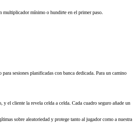
un multiplicador mínimo o hundirte en el primer paso.
o para sesiones planificadas con banca dedicada. Para un camino
o, y el cliente la revela celda a celda. Cada cuadro seguro añade un
egítimas sobre aleatoriedad y protege tanto al jugador como a nuestra