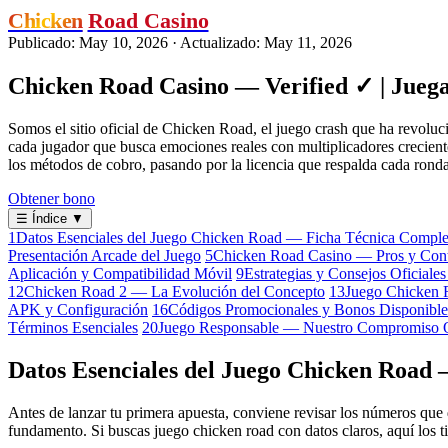
Chicken
Road Casino
Publicado: May 10, 2026
·
Actualizado: May 11, 2026
Chicken Road Casino — Verified ✓ | Juega 
Somos el sitio oficial de Chicken Road, el juego crash que ha revoluc
cada jugador que busca emociones reales con multiplicadores creciente
los métodos de cobro, pasando por la licencia que respalda cada rond
Obtener bono
☰
Índice
▼
1
Datos Esenciales del Juego Chicken Road — Ficha Técnica Comple
Presentación Arcade del Juego
5
Chicken Road Casino — Pros y Cont
Aplicación y Compatibilidad Móvil
9
Estrategias y Consejos Oficiale
12
Chicken Road 2 — La Evolución del Concepto
13
Juego Chicken 
APK y Configuración
16
Códigos Promocionales y Bonos Disponible
Términos Esenciales
20
Juego Responsable — Nuestro Compromiso O
Datos Esenciales del Juego Chicken Road
Antes de lanzar tu primera apuesta, conviene revisar los números que
fundamento. Si buscas juego chicken road con datos claros, aquí los ti