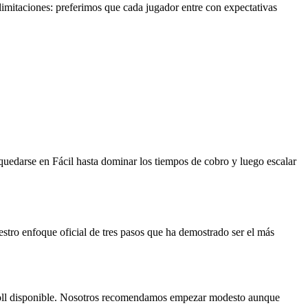
limitaciones: preferimos que cada jugador entre con expectativas
 quedarse en Fácil hasta dominar los tiempos de cobro y luego escalar
stro enfoque oficial de tres pasos que ha demostrado ser el más
nkroll disponible. Nosotros recomendamos empezar modesto aunque