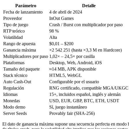
Parámetro
Detalle
Fecha de lanzamiento
4 de abril de 2024
Proveedor
InOut Games
Tipo de juego
Crash / Burst con multiplicador por paso
RTP teórico
98 %
Volatilidad
Alta
Rango de apuesta
$0,01 – $200
Ganancia máxima
×2 542 251 (hasta ×3,3 M en Hardcore)
Multiplicadores por paso
1,02× – 24,5× por casilla
Plataformas
Desktop, Web, Android, iOS
Tamaño del paquete
≈14 MB, APK disponible
Stack técnico
HTML5, WebGL
Auto Cash-Out
Configurable por el usuario
Regulación
RNG certificado, compatible MGA/UKGC
Idiomas
15+, incluidos español, inglés y alemán
Monedas
USD, EUR, GBP, BTC, ETH, USDT
Modo demo
Sí, juego instantáneo
Server Seeds
Provably fair (SHA-256)
El dato de ganancia máxima supone una secuencia perfecta en modo ha