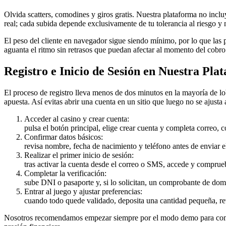
Olvida scatters, comodines y giros gratis. Nuestra plataforma no inclu
real; cada subida depende exclusivamente de tu tolerancia al riesgo y
El peso del cliente en navegador sigue siendo mínimo, por lo que las
aguanta el ritmo sin retrasos que puedan afectar al momento del cobro
Registro e Inicio de Sesión en Nuestra Pla
El proceso de registro lleva menos de dos minutos en la mayoría de lo
apuesta. Así evitas abrir una cuenta en un sitio que luego no se ajusta 
Acceder al casino y crear cuenta:
pulsa el botón principal, elige crear cuenta y completa correo, 
Confirmar datos básicos:
revisa nombre, fecha de nacimiento y teléfono antes de enviar el
Realizar el primer inicio de sesión:
tras activar la cuenta desde el correo o SMS, accede y comprueb
Completar la verificación:
sube DNI o pasaporte y, si lo solicitan, un comprobante de domi
Entrar al juego y ajustar preferencias:
cuando todo quede validado, deposita una cantidad pequeña, rev
Nosotros recomendamos empezar siempre por el modo demo para comprobar