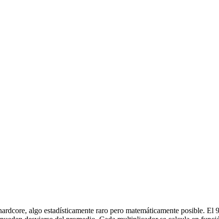
rdcore, algo estadísticamente raro pero matemáticamente posible. El 