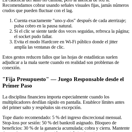
Recomendamos cobrar usando señales visuales fijas, jamás números
crudos que pueden fluctuar con el lag.
Cuenta exactamente "uno-y-dos" después de cada aterrizaje;
pulsa cobro en la pausa natural.
Si el clic se siente tarde dos veces seguidas, refresca la página;
el socket pudo fallar.
Evita el modo Hardcore en Wi-Fi público donde el jitter
amplía las ventanas de clic.
Estos gestos reducen fallos que las hojas de estadísticas suelen
adjudicar a la mala suerte cuando en realidad son problemas de
conexión.
"Fija Presupuesto" — Juego Responsable desde el
Primer Paso
La disciplina financiera importa especialmente cuando los
multiplicadores desfilan rápido en pantalla. Establece límites antes
del primer salto y respétalos sin excepción.
Tope diario recomendado: 5 % del ingreso discrecional mensual.
Stop-loss por sesión: 50 % del bankroll asignado. Bloqueo de
beneficios: 30 % de la ganancia acumulada; cobra y cierra. Mantente