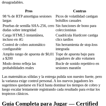
desagradables.
Pros
Contras
98 % de RTP amortigua sesiones
Picos de volatilidad castigan
largas
bolsillos casuales
Pruebas de semilla SHA-256, cero
Sin funciones de bono para
dudas sobre integridad
coleccionistas
Carga HTML5 instantánea,
Cuadrícula Hardcore castiga
incluso en 4G
clics tardíos
Control de cobro automático
Sin herramienta de stop-loss
configurable
integrada
Amplio rango de apuesta de $0,01
Tope de apuesta bajo para
a $200
jugadores de alto volumen
Modo demo refleja las
Bucle de sonido repetitivo en
probabilidades reales
sesiones maratón
Las matemáticas sólidas y la entrega pulida son nuestro fuerte, pero
la varianza exige control personal. A los nuevos jugadores les
sugerimos quedarse en Fácil hasta dominar los tiempos de cobro y
luego escalar lentamente registrando cada resultado para evitar los
tropiezos clásicos.
Guía Completa para Jugar — Certified