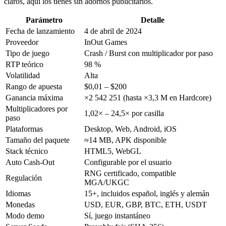
claros, aquí los tienes sin adornos publicitarios.
Parámetro
Detalle
Fecha de lanzamiento
4 de abril de 2024
Proveedor
InOut Games
Tipo de juego
Crash / Burst con multiplicador por paso
RTP teórico
98 %
Volatilidad
Alta
Rango de apuesta
$0,01 – $200
Ganancia máxima
×2 542 251 (hasta ×3,3 M en Hardcore)
Multiplicadores por
1,02× – 24,5× por casilla
paso
Plataformas
Desktop, Web, Android, iOS
Tamaño del paquete
≈14 MB, APK disponible
Stack técnico
HTML5, WebGL
Auto Cash-Out
Configurable por el usuario
RNG certificado, compatible
Regulación
MGA/UKGC
Idiomas
15+, incluidos español, inglés y alemán
Monedas
USD, EUR, GBP, BTC, ETH, USDT
Modo demo
Sí, juego instantáneo