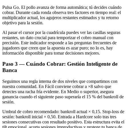
Pulsa Go. El pollo avanza de forma automática; tú decides cuándo
cobrar. Durante cada ronda observa tres factores en tiempo real: el
multiplicador actual, los agujeros restantes estimados y tu retorno
objetivo para la sesión.
Al pasar el cursor por la cuadrícula puedes ver las casillas seguras
restantes, un dato crucial para temporizar el cobro manual con
precisión. Este indicador responde a las preguntas frecuentes de
jugadores que creen que la apuesta es azar puro; no lo es, hay
información disponible para tomar decisiones mejores.
Paso 3 — Cuándo Cobrar: Gestión Inteligente de
Banca
Seguimos una regla interna de dos niveles que compartimos con
nuestra comunidad. En Fácil conviene cobrar a ×8 salvo que
detectes una racha fría evidente. En Medio o superior, asegura
ganancia cuando el siguiente paso superaría el 15 % del bankroll de
sesión.
Umbral de cobro recomendado: bankroll actual × 0,15. Stop-loss de
sesión: bankroll inicial × 0,50. Entrada a Hardcore solo tras tres
sesiones consecutivas con resultado positivo. Esta estructura evita el
tilt emocional, acorta sesiones improductivas y protege tu banca de