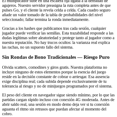
El multiplicador sube en una escalera fija ligada a la densidad de
agujeros. Nuestro servidor preasigna la ruta completa antes de que
pulses Go, y el cliente la revela celda a celda. Cada cuadro seguro
añade un valor tomado de la tabla de probabilidades del nivel
seleccionado; fallar termina la ronda inmediatamente.
Gracias a los hashes que publicamos tras cada sesión, cualquier
jugador puede verificar las semillas. Esta trazabilidad responde a las
dudas legítimas sobre aleatoriedad y protege tanto al jugador como a
nuestra reputación. No hay trucos ocultos: la varianza real explica
las rachas, no un supuesto fallo del sistema.
Sin Rondas de Bono Tradicionales — Riesgo Puro
Olvida scatters, comodines y giros gratis. Nuestra plataforma no
incluye ninguno de estos elementos porque la esencia del juego
reside en la decisión constante de cobrar o arriesgar. Esa ausencia
exige disciplina real; cada subida depende exclusivamente de tu
tolerancia al riesgo y no de minijuegos programados por el sistema.
El peso del cliente en navegador sigue siendo mínimo, por lo que las
partidas cargan rápido incluso con conexión 4G moderada. Antes de
abrir saldo real, una sesión en modo demo deja ver si tu conexión
aguanta el ritmo sin retrasos que puedan afectar al momento del
cobro.