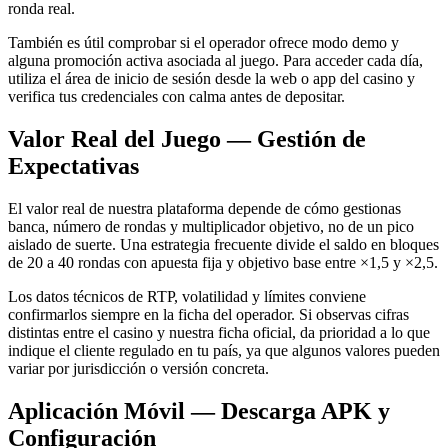
ronda real.
También es útil comprobar si el operador ofrece modo demo y
alguna promoción activa asociada al juego. Para acceder cada día,
utiliza el área de inicio de sesión desde la web o app del casino y
verifica tus credenciales con calma antes de depositar.
Valor Real del Juego — Gestión de
Expectativas
El valor real de nuestra plataforma depende de cómo gestionas
banca, número de rondas y multiplicador objetivo, no de un pico
aislado de suerte. Una estrategia frecuente divide el saldo en bloques
de 20 a 40 rondas con apuesta fija y objetivo base entre ×1,5 y ×2,5.
Los datos técnicos de RTP, volatilidad y límites conviene
confirmarlos siempre en la ficha del operador. Si observas cifras
distintas entre el casino y nuestra ficha oficial, da prioridad a lo que
indique el cliente regulado en tu país, ya que algunos valores pueden
variar por jurisdicción o versión concreta.
Aplicación Móvil — Descarga APK y
Configuración