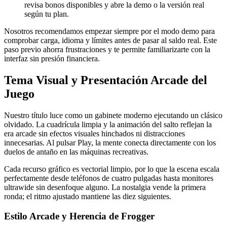
revisa bonos disponibles y abre la demo o la versión real
según tu plan.
Nosotros recomendamos empezar siempre por el modo demo para
comprobar carga, idioma y límites antes de pasar al saldo real. Este
paso previo ahorra frustraciones y te permite familiarizarte con la
interfaz sin presión financiera.
Tema Visual y Presentación Arcade del
Juego
Nuestro título luce como un gabinete moderno ejecutando un clásico
olvidado. La cuadrícula limpia y la animación del salto reflejan la
era arcade sin efectos visuales hinchados ni distracciones
innecesarias. Al pulsar Play, la mente conecta directamente con los
duelos de antaño en las máquinas recreativas.
Cada recurso gráfico es vectorial limpio, por lo que la escena escala
perfectamente desde teléfonos de cuatro pulgadas hasta monitores
ultrawide sin desenfoque alguno. La nostalgia vende la primera
ronda; el ritmo ajustado mantiene las diez siguientes.
Estilo Arcade y Herencia de Frogger