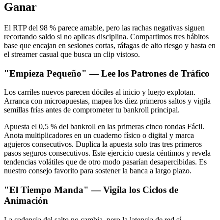
Ganar
El RTP del 98 % parece amable, pero las rachas negativas siguen
recortando saldo si no aplicas disciplina. Compartimos tres hábitos
base que encajan en sesiones cortas, ráfagas de alto riesgo y hasta en
el streamer casual que busca un clip vistoso.
"Empieza Pequeño" — Lee los Patrones de Tráfico
Los carriles nuevos parecen dóciles al inicio y luego explotan.
Arranca con microapuestas, mapea los diez primeros saltos y vigila
semillas frías antes de comprometer tu bankroll principal.
Apuesta el 0,5 % del bankroll en las primeras cinco rondas Fácil.
Anota multiplicadores en un cuaderno físico o digital y marca
agujeros consecutivos. Duplica la apuesta solo tras tres primeros
pasos seguros consecutivos. Este ejercicio cuesta céntimos y revela
tendencias volátiles que de otro modo pasarían desapercibidas. Es
nuestro consejo favorito para sostener la banca a largo plazo.
"El Tiempo Manda" — Vigila los Ciclos de
Animación
La cadencia del salto no cambia, pero la latencia de red sí.