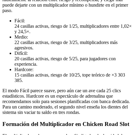
puede dejarte con un multiplicador mínimo o hundirte en el primer
paso.
Fácil:
24 casillas activas, riesgo de 1/25, multiplicadores entre 1,02×
y 24,5×.
Medio:
22 casillas activas, riesgo de 3/25, multiplicadores más
agresivos.
Difícil:
20 casillas activas, riesgo de 5/25, para jugadores con
experiencia.
Hardcore:
15 casillas activas, riesgo de 10/25, tope teórico de ×3 303
385.
El modo Fácil parece suave, pero aún cae un ave cada 25 clics
estadísticos. Hardcore es un espectáculo de adrenalina que
recomendamos solo para sesiones planificadas con banca dedicada.
Para un camino moderado, el segundo nivel enseña los dientes del
sistema sin vaciar tu saldo en tres rondas.
Formación del Multiplicador en Chicken Road Slot